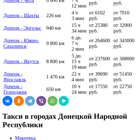
Донецк - Чита
6 800 км
7 ч
руб.
руб.
12 мин
4 ч
от 6102
от 7910
Донецк - Шахты
226 км
3 мин
руб.
руб.
15 ч
от 25380
от 32900
Донецк - Энгельс
940 км
34 мин
руб.
руб.
6 дн.
Донецк - Южно-
от 264600
от 343000
9 800 км
7 ч
Сахалинск
руб.
руб.
2 мин
5 дн.
от 237600
от 308000
Донецк - Якутск
8 800 км
15 ч
руб.
руб.
19 мин
Донецк -
22 ч
от 39690
от 51450
1 470 км
Ярославль
4 мин
руб.
руб.
Донецк -
10 ч
от 17550
от 22750
650 км
Геленджик
24 мин
руб.
руб.
Такси в городах Донецкой Народной
Республики
Макеевка