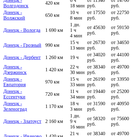
Донецк -
6 ч
от 11340
от 14700
420 км
Волгодонск
18 мин
руб.
руб.
Донецк -
10 ч
от 17550
от 22750
650 км
Волжский
8 мин
руб.
руб.
1 дн.
от 45630
от 59150
Донецк - Вологда
1 690 км
1 ч
руб.
руб.
4 мин
15 ч
от 26730
от 34650
Донецк - Грозный
990 км
13 мин
руб.
руб.
от 34020
от 44100
Донецк - Дербент
1 260 км
19 ч
руб.
руб.
Донецк -
22 ч
от 38340
от 49700
1 420 км
Дзержинск
30 мин
руб.
руб.
Донецк -
15 ч
от 26190
от 33950
970 км
Евпатория
33 мин
руб.
руб.
Донецк -
11 ч
от 19440
от 25200
720 км
Ессентуки
34 мин
руб.
руб.
Донецк -
18 ч
от 31590
от 40950
1 170 км
Зеленоград
3 мин
руб.
руб.
1 дн.
от 58320
от 75600
Донецк - Златоуст
2 160 км
9 ч
руб.
руб.
16 мин
21 ч
от 38340
от 49700
Донецк - Иваново
1 420 км