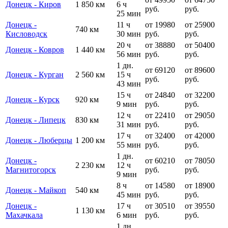
Донецк - Киров
1 850 км
6 ч
руб.
руб.
25 мин
Донецк -
11 ч
от 19980
от 25900
740 км
Кисловодск
30 мин
руб.
руб.
20 ч
от 38880
от 50400
Донецк - Ковров
1 440 км
56 мин
руб.
руб.
1 дн.
от 69120
от 89600
Донецк - Курган
2 560 км
15 ч
руб.
руб.
43 мин
15 ч
от 24840
от 32200
Донецк - Курск
920 км
9 мин
руб.
руб.
12 ч
от 22410
от 29050
Донецк - Липецк
830 км
31 мин
руб.
руб.
17 ч
от 32400
от 42000
Донецк - Люберцы
1 200 км
55 мин
руб.
руб.
1 дн.
Донецк -
от 60210
от 78050
2 230 км
12 ч
Магнитогорск
руб.
руб.
9 мин
8 ч
от 14580
от 18900
Донецк - Майкоп
540 км
45 мин
руб.
руб.
Донецк -
17 ч
от 30510
от 39550
1 130 км
Махачкала
6 мин
руб.
руб.
1 дн.