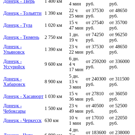
Донецк - Тверь
1 400 км
4 мин
руб.
руб.
22 ч
от 37530
от 48650
Донецк - Тольятти
1 390 км
25 мин
руб.
руб.
15 ч
от 27540
от 35700
Донецк - Тула
1 020 км
47 мин
руб.
руб.
1 дн.
от 74250
от 96250
Донецк - Тюмень
2 750 км
19 ч
руб.
руб.
Донецк -
23 ч
от 37530
от 48650
1 390 км
Ульяновск
22 мин
руб.
руб.
6 дн.
Донецк -
от 259200
от 336000
9 600 км
4 ч
Уссурийск
руб.
руб.
17 мин
5 дн.
Донецк -
от 240300
от 311500
8 900 км
13 ч
Хабаровск
руб.
руб.
3 мин
15 ч
от 27810
от 36050
Донецк - Хасавюрт
1 030 км
36 мин
руб.
руб.
Донецк -
23 ч
от 40500
от 52500
1 500 км
Чебоксары
49 мин
руб.
руб.
10 ч
от 17010
от 22050
Донецк - Черкесск
630 км
1 мин
руб.
руб.
4 дн.
от 183600
от 238000