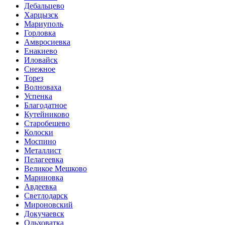
Дебальцево
Харцызск
Мариуполь
Горловка
Амвросиевка
Енакиево
Иловайск
Снежное
Торез
Волноваха
Успенка
Благодатное
Кутейниково
Старобешево
Колоски
Моспино
Металлист
Пелагеевка
Великое Мешково
Мариновка
Авдеевка
Светлодарск
Мироновский
Докучаевск
Ольховатка