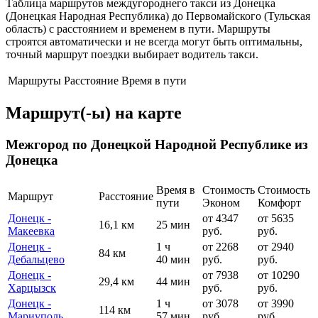
Таблица маршрутов междугороднего такси из Донецка
(Донецкая Народная Республика) до Первомайского (Тульская
область) с расстоянием и временем в пути. Маршруты
строятся автоматически и не всегда могут быть оптимальны,
точный маршрут поездки выбирает водитель такси.
Маршруты
Расстояние
Время в пути
Маршрут(-ы) на карте
Межгород по Донецкой Народной Республике из
Донецка
Время в
Стоимость
Стоимость
Маршрут
Расстояние
пути
Эконом
Комфорт
Донецк -
от 4347
от 5635
16,1 км
25 мин
Макеевка
руб.
руб.
Донецк -
1 ч
от 2268
от 2940
84 км
Дебальцево
40 мин
руб.
руб.
Донецк -
от 7938
от 10290
29,4 км
44 мин
Харцызск
руб.
руб.
Донецк -
1 ч
от 3078
от 3990
114 км
Мариуполь
57 мин
руб.
руб.