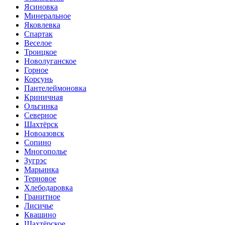
Ясиновка
Минеральное
Яковлевка
Спартак
Веселое
Троицкое
Новолуганское
Горное
Корсунь
Пантелеймоновка
Криничная
Ольгинка
Cеверное
Шахтёрск
Новоазовск
Сопино
Многополье
Зугрэс
Марьинка
Терновое
Хлебодаровка
Гранитное
Лисичье
Квашино
Шахтёрское