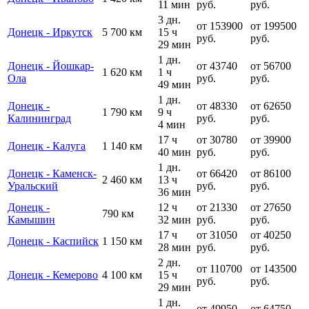
11 мин
руб.
руб.
3 дн.
от 153900
от 199500
Донецк - Иркутск
5 700 км
15 ч
руб.
руб.
29 мин
1 дн.
Донецк - Йошкар-
от 43740
от 56700
1 620 км
1 ч
Ола
руб.
руб.
49 мин
1 дн.
Донецк -
от 48330
от 62650
1 790 км
9 ч
Калининград
руб.
руб.
4 мин
17 ч
от 30780
от 39900
Донецк - Калуга
1 140 км
40 мин
руб.
руб.
1 дн.
Донецк - Каменск-
от 66420
от 86100
2 460 км
13 ч
Уральский
руб.
руб.
36 мин
Донецк -
12 ч
от 21330
от 27650
790 км
Камышин
32 мин
руб.
руб.
17 ч
от 31050
от 40250
Донецк - Каспийск
1 150 км
28 мин
руб.
руб.
2 дн.
от 110700
от 143500
Донецк - Кемерово
4 100 км
15 ч
руб.
руб.
29 мин
1 дн.
от 49950
от 64750