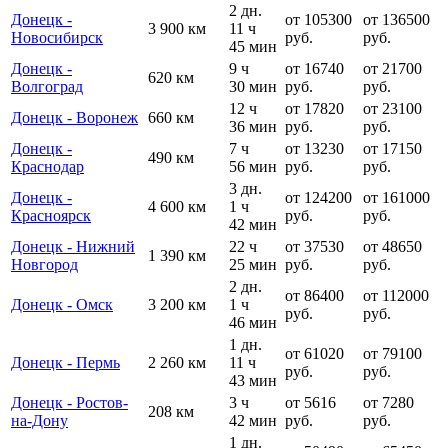
2 дн.
Донецк -
от 105300
от 136500
3 900 км
11 ч
Новосибирск
руб.
руб.
45 мин
Донецк -
9 ч
от 16740
от 21700
620 км
Волгоград
30 мин
руб.
руб.
12 ч
от 17820
от 23100
Донецк - Воронеж
660 км
36 мин
руб.
руб.
Донецк -
7 ч
от 13230
от 17150
490 км
Краснодар
56 мин
руб.
руб.
3 дн.
Донецк -
от 124200
от 161000
4 600 км
1 ч
Красноярск
руб.
руб.
42 мин
Донецк - Нижний
22 ч
от 37530
от 48650
1 390 км
Новгород
25 мин
руб.
руб.
2 дн.
от 86400
от 112000
Донецк - Омск
3 200 км
1 ч
руб.
руб.
46 мин
1 дн.
от 61020
от 79100
Донецк - Пермь
2 260 км
11 ч
руб.
руб.
43 мин
Донецк - Ростов-
3 ч
от 5616
от 7280
208 км
на-Дону
42 мин
руб.
руб.
1 дн.