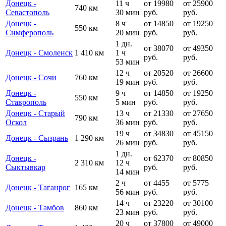
Донецк -
11 ч
от 19980
от 25900
740 км
Севастополь
30 мин
руб.
руб.
Донецк -
8 ч
от 14850
от 19250
550 км
Симферополь
20 мин
руб.
руб.
1 дн.
от 38070
от 49350
Донецк - Смоленск
1 410 км
1 ч
руб.
руб.
53 мин
12 ч
от 20520
от 26600
Донецк - Сочи
760 км
19 мин
руб.
руб.
Донецк -
9 ч
от 14850
от 19250
550 км
Ставрополь
5 мин
руб.
руб.
Донецк - Старый
13 ч
от 21330
от 27650
790 км
Оскол
36 мин
руб.
руб.
19 ч
от 34830
от 45150
Донецк - Сызрань
1 290 км
26 мин
руб.
руб.
1 дн.
Донецк -
от 62370
от 80850
2 310 км
12 ч
Сыктывкар
руб.
руб.
14 мин
2 ч
от 4455
от 5775
Донецк - Таганрог
165 км
56 мин
руб.
руб.
14 ч
от 23220
от 30100
Донецк - Тамбов
860 км
23 мин
руб.
руб.
20 ч
от 37800
от 49000