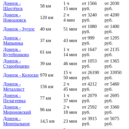
Донецк -
1 ч
от 1566
от 2030
58 км
Шахтёрск
15 мин
руб.
руб.
Донецк -
2 ч
от 3240
от 4200
120 км
Новоазовск
4 мин
руб.
руб.
от 1080
от 1400
Донецк - Зугрэс
40 км
51 мин
руб.
руб.
Донецк -
от 999
от 1295
37 км
43 мин
Марьинка
руб.
руб.
Донецк -
1 ч
от 1647
от 2135
61 км
Кутейниково
14 мин
руб.
руб.
Донецк -
от 1053
от 1365
39 км
46 мин
Старобешево
руб.
руб.
15 ч
от 26190
от 33950
Донецк - Колоски
970 км
50 мин
руб.
руб.
Донецк -
2 ч
от 4212
от 5460
156 км
Металлист
45 мин
руб.
руб.
Донецк -
1 ч
от 2079
от 2695
77 км
Пелагеевка
37 мин
руб.
руб.
Донецк -
2 ч
от 2592
от 3360
96 км
Мироновский
18 мин
руб.
руб.
Донецк -
от 3915
от 5075
14,5 км
23 мин
Минеральное
руб.
руб.