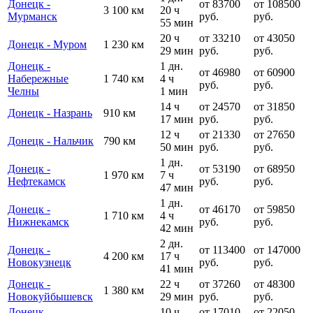
Донецк -
от 83700
от 108500
3 100 км
20 ч
Мурманск
руб.
руб.
55 мин
20 ч
от 33210
от 43050
Донецк - Муром
1 230 км
29 мин
руб.
руб.
Донецк -
1 дн.
от 46980
от 60900
Набережные
1 740 км
4 ч
руб.
руб.
Челны
1 мин
14 ч
от 24570
от 31850
Донецк - Назрань
910 км
17 мин
руб.
руб.
12 ч
от 21330
от 27650
Донецк - Нальчик
790 км
50 мин
руб.
руб.
1 дн.
Донецк -
от 53190
от 68950
1 970 км
7 ч
Нефтекамск
руб.
руб.
47 мин
1 дн.
Донецк -
от 46170
от 59850
1 710 км
4 ч
Нижнекамск
руб.
руб.
42 мин
2 дн.
Донецк -
от 113400
от 147000
4 200 км
17 ч
Новокузнецк
руб.
руб.
41 мин
Донецк -
22 ч
от 37260
от 48300
1 380 км
Новокуйбышевск
29 мин
руб.
руб.
Донецк -
10 ч
от 17010
от 22050