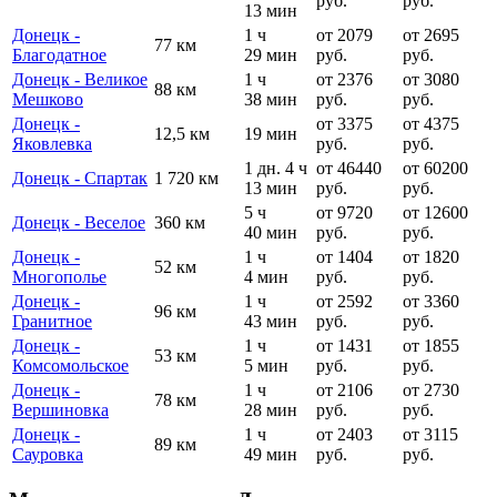
руб.
руб.
13 мин
Донецк -
1 ч
от 2079
от 2695
77 км
Благодатное
29 мин
руб.
руб.
Донецк - Великое
1 ч
от 2376
от 3080
88 км
Мешково
38 мин
руб.
руб.
Донецк -
от 3375
от 4375
12,5 км
19 мин
Яковлевка
руб.
руб.
1 дн. 4 ч
от 46440
от 60200
Донецк - Спартак
1 720 км
13 мин
руб.
руб.
5 ч
от 9720
от 12600
Донецк - Веселое
360 км
40 мин
руб.
руб.
Донецк -
1 ч
от 1404
от 1820
52 км
Многополье
4 мин
руб.
руб.
Донецк -
1 ч
от 2592
от 3360
96 км
Гранитное
43 мин
руб.
руб.
Донецк -
1 ч
от 1431
от 1855
53 км
Комсомольское
5 мин
руб.
руб.
Донецк -
1 ч
от 2106
от 2730
78 км
Вершиновка
28 мин
руб.
руб.
Донецк -
1 ч
от 2403
от 3115
89 км
Сауровка
49 мин
руб.
руб.