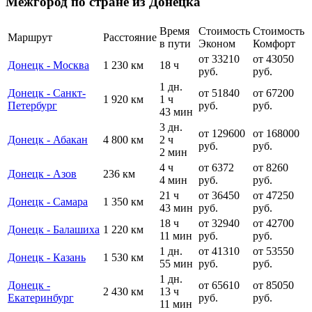
Межгород по стране из Донецка
Время
Стоимость
Стоимость
Маршрут
Расстояние
в пути
Эконом
Комфорт
от 33210
от 43050
Донецк - Москва
1 230 км
18 ч
руб.
руб.
1 дн.
Донецк - Санкт-
от 51840
от 67200
1 920 км
1 ч
Петербург
руб.
руб.
43 мин
3 дн.
от 129600
от 168000
Донецк - Абакан
4 800 км
2 ч
руб.
руб.
2 мин
4 ч
от 6372
от 8260
Донецк - Азов
236 км
4 мин
руб.
руб.
21 ч
от 36450
от 47250
Донецк - Самара
1 350 км
43 мин
руб.
руб.
18 ч
от 32940
от 42700
Донецк - Балашиха
1 220 км
11 мин
руб.
руб.
1 дн.
от 41310
от 53550
Донецк - Казань
1 530 км
55 мин
руб.
руб.
1 дн.
Донецк -
от 65610
от 85050
2 430 км
13 ч
Екатеринбург
руб.
руб.
11 мин