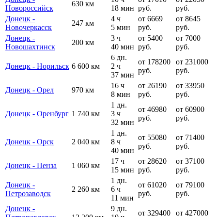
630 км
Новороссийск
18 мин
руб.
руб.
Донецк -
4 ч
от 6669
от 8645
247 км
Новочеркасск
5 мин
руб.
руб.
Донецк -
3 ч
от 5400
от 7000
200 км
Новошахтинск
40 мин
руб.
руб.
6 дн.
от 178200
от 231000
Донецк - Норильск
6 600 км
2 ч
руб.
руб.
37 мин
16 ч
от 26190
от 33950
Донецк - Орел
970 км
8 мин
руб.
руб.
1 дн.
от 46980
от 60900
Донецк - Оренбург
1 740 км
3 ч
руб.
руб.
32 мин
1 дн.
от 55080
от 71400
Донецк - Орск
2 040 км
8 ч
руб.
руб.
40 мин
17 ч
от 28620
от 37100
Донецк - Пенза
1 060 км
15 мин
руб.
руб.
1 дн.
Донецк -
от 61020
от 79100
2 260 км
6 ч
Петрозаводск
руб.
руб.
11 мин
Донецк -
9 дн.
от 329400
от 427000