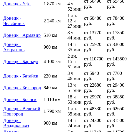
от 50490
от 65450
Донецк - Уфа
1 870 км
4 ч
руб.
руб.
52 мин
1 дн.
Донецк -
от 60480
от 78400
2 240 км
12 ч
Челябинск
руб.
руб.
27 мин
8 ч
от 13770
от 17850
Донецк - Армавир
510 км
44 мин
руб.
руб.
Донецк -
14 ч
от 25920
от 33600
960 км
Астрахань
35 мин
руб.
руб.
2 дн.
от 110700
от 143500
Донецк - Барнаул
4 100 км
15 ч
руб.
руб.
51 мин
3 ч
от 5940
от 7700
Донецк - Батайск
220 км
46 мин
руб.
руб.
13 ч
от 22680
от 29400
Донецк - Белгород
840 км
51 мин
руб.
руб.
18 ч
от 29970
от 38850
Донецк - Брянск
1 110 км
53 мин
руб.
руб.
Донецк - Великий
1 дн.
от 48330
от 62650
1 790 км
Новгород
35 мин
руб.
руб.
Донецк -
14 ч
от 24300
от 31500
900 км
Владикавказ
24 мин
руб.
руб.