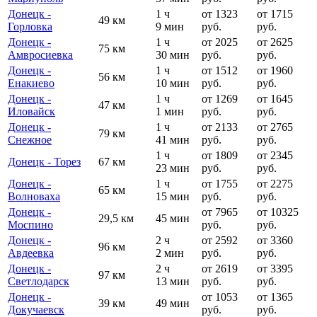
Донецк -
1 ч
от 1323
от 1715
49 км
Горловка
9 мин
руб.
руб.
Донецк -
1 ч
от 2025
от 2625
75 км
Амвросиевка
30 мин
руб.
руб.
Донецк -
1 ч
от 1512
от 1960
56 км
Енакиево
10 мин
руб.
руб.
Донецк -
1 ч
от 1269
от 1645
47 км
Иловайск
1 мин
руб.
руб.
Донецк -
1 ч
от 2133
от 2765
79 км
Снежное
41 мин
руб.
руб.
1 ч
от 1809
от 2345
Донецк - Торез
67 км
23 мин
руб.
руб.
Донецк -
1 ч
от 1755
от 2275
65 км
Волноваха
15 мин
руб.
руб.
Донецк -
от 7965
от 10325
29,5 км
45 мин
Моспино
руб.
руб.
Донецк -
2 ч
от 2592
от 3360
96 км
Авдеевка
2 мин
руб.
руб.
Донецк -
2 ч
от 2619
от 3395
97 км
Светлодарск
13 мин
руб.
руб.
Донецк -
от 1053
от 1365
39 км
49 мин
Докучаевск
руб.
руб.