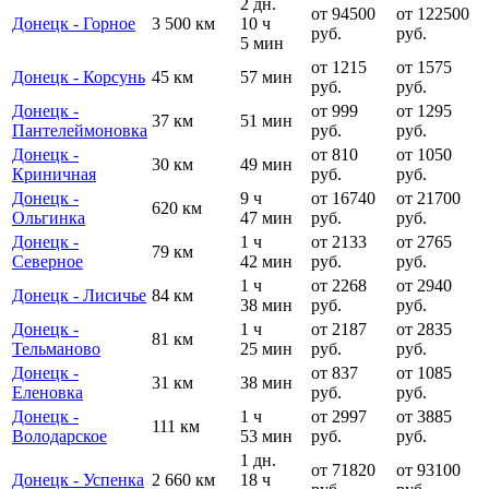
2 дн.
от 94500
от 122500
Донецк - Горное
3 500 км
10 ч
руб.
руб.
5 мин
от 1215
от 1575
Донецк - Корсунь
45 км
57 мин
руб.
руб.
Донецк -
от 999
от 1295
37 км
51 мин
Пантелеймоновка
руб.
руб.
Донецк -
от 810
от 1050
30 км
49 мин
Криничная
руб.
руб.
Донецк -
9 ч
от 16740
от 21700
620 км
Ольгинка
47 мин
руб.
руб.
Донецк -
1 ч
от 2133
от 2765
79 км
Cеверное
42 мин
руб.
руб.
1 ч
от 2268
от 2940
Донецк - Лисичье
84 км
38 мин
руб.
руб.
Донецк -
1 ч
от 2187
от 2835
81 км
Тельманово
25 мин
руб.
руб.
Донецк -
от 837
от 1085
31 км
38 мин
Еленовка
руб.
руб.
Донецк -
1 ч
от 2997
от 3885
111 км
Володарское
53 мин
руб.
руб.
1 дн.
от 71820
от 93100
Донецк - Успенка
2 660 км
18 ч