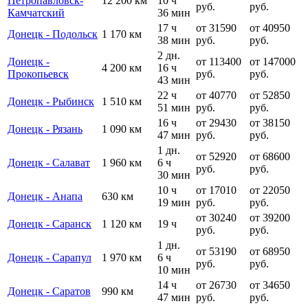
Петропавловск-
12 200 км
10 ч
руб.
руб.
Камчатский
36 мин
17 ч
от 31590
от 40950
Донецк - Подольск
1 170 км
38 мин
руб.
руб.
2 дн.
Донецк -
от 113400
от 147000
4 200 км
16 ч
Прокопьевск
руб.
руб.
43 мин
22 ч
от 40770
от 52850
Донецк - Рыбинск
1 510 км
51 мин
руб.
руб.
16 ч
от 29430
от 38150
Донецк - Рязань
1 090 км
47 мин
руб.
руб.
1 дн.
от 52920
от 68600
Донецк - Салават
1 960 км
6 ч
руб.
руб.
30 мин
10 ч
от 17010
от 22050
Донецк - Анапа
630 км
19 мин
руб.
руб.
от 30240
от 39200
Донецк - Саранск
1 120 км
19 ч
руб.
руб.
1 дн.
от 53190
от 68950
Донецк - Сарапул
1 970 км
6 ч
руб.
руб.
10 мин
14 ч
от 26730
от 34650
Донецк - Саратов
990 км
47 мин
руб.
руб.