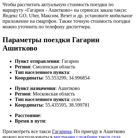
Чтобы рассчитать актуальную стоимость поездки по
маршруту «Гагарин - Ашитково» на сервисах заказа такси:
Яндекс GO, Uber, Максим, Везет и др. установите мобильное
приложение на смартфон. Также точную стоимость поездки
можно уточнить по телефону диспетчера.
Параметры поездки Гагарин
Ашитково
Пункт отправления
: Гагарин
Регион
: Смоленская область
Тип населенного пункта
:
Координаты
: 55.553299, 34.996854
Пункт назначения
: Ашитково
Регион
: Московская область
Тип населенного пункта
: село
Координаты
: 55.435595, 38.599781
Расстояние
:
Время в пути
:
Просмотреть все такси
Гагарина
. По приезду в Ашитково
можно воспользоваться
местными службами такси села