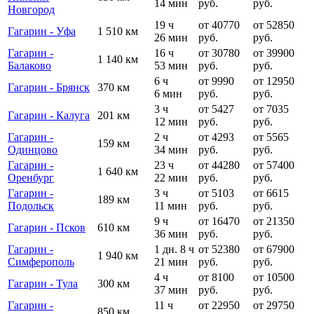
14 мин
руб.
руб.
Новгород
19 ч
от 40770
от 52850
Гагарин - Уфа
1 510 км
26 мин
руб.
руб.
Гагарин -
16 ч
от 30780
от 39900
1 140 км
Балаково
53 мин
руб.
руб.
6 ч
от 9990
от 12950
Гагарин - Брянск
370 км
6 мин
руб.
руб.
3 ч
от 5427
от 7035
Гагарин - Калуга
201 км
12 мин
руб.
руб.
Гагарин -
2 ч
от 4293
от 5565
159 км
Одинцово
34 мин
руб.
руб.
Гагарин -
23 ч
от 44280
от 57400
1 640 км
Оренбург
22 мин
руб.
руб.
Гагарин -
3 ч
от 5103
от 6615
189 км
Подольск
11 мин
руб.
руб.
9 ч
от 16470
от 21350
Гагарин - Псков
610 км
36 мин
руб.
руб.
Гагарин -
1 дн. 8 ч
от 52380
от 67900
1 940 км
Симферополь
21 мин
руб.
руб.
4 ч
от 8100
от 10500
Гагарин - Тула
300 км
37 мин
руб.
руб.
Гагарин -
11 ч
от 22950
от 29750
850 км