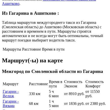
Ашитково
.
Из Гагарина в Ашитково
:
Таблица маршрутов междугороднего такси из Гагарина
(Смоленская область) до Ашитково (Московская область) с
расстоянием и временем в пути. Маршруты строятся
автоматически и не всегда могут быть оптимальны, точный
маршрут поездки выбирает водитель такси.
Маршруты
Расстояние
Время в пути
Маршрут(-ы) на карте
Межгород по Смоленской области из Гагарина
Время в
Стоимость
Стоимость
Маршрут
Расстояние
пути
Эконом
Комфорт
Гагарин -
5 ч
от 11550
330 км
от 8910 руб.
Велиж
6 мин
руб.
Гагарин -
1 ч
68 км
от 1836 руб.
от 2380 руб.
Вязьма
5 мин