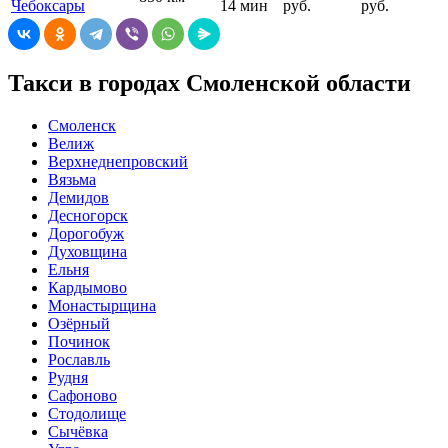
Чебоксары
14 мин
руб.
руб.
Такси в городах Смоленской области
Смоленск
Велиж
Верхнеднепровский
Вязьма
Демидов
Десногорск
Дорогобуж
Духовщина
Ельня
Кардымово
Монастырщина
Озёрный
Починок
Рославль
Рудня
Сафоново
Стодолище
Сычёвка