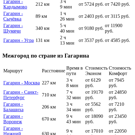
Гагарин -
3 ч
212 км
от 5724 руб.
от 7420 руб.
Кардымово
9 мин
Гагарин -
1 ч
89 км
от 2403 руб.
от 3115 руб.
Сычёвка
26 мин
Гагарин -
5 ч
от 11900
340 км
от 9180 руб.
Шумячи
40 мин
руб.
2 ч
Гагарин - Угра
131 км
от 3537 руб.
от 4585 руб.
13 мин
Межгород по стране из Гагарина
Время в
Стоимость
Стоимость
Маршрут
Расстояние
пути
Эконом
Комфорт
3 ч
от 6129
от 7945
Гагарин - Москва
227 км
8 мин
руб.
руб.
Гагарин - Санкт-
7 ч
от 19170
от 24850
710 км
Петербург
32 мин
руб.
руб.
Гагарин -
3 ч
от 5562
от 7210
206 км
Балашиха
34 мин
руб.
руб.
Гагарин -
9 ч
от 18090
от 23450
670 км
Воронеж
43 мин
руб.
руб.
Гагарин -
9 ч
от 17010
от 22050
Нижний
630 км