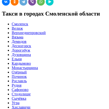
Такси в городах Смоленской области
Смоленск
Велиж
Верхнеднепровский
Вязьма
Демидов
Десногорск
Дорогобуж
Духовщина
Ельня
Кардымово
Монастырщина
Озёрный
Починок
Рославль
Рудня
Сафоново
Стодолище
Сычёвка
Угра
Хиславичи