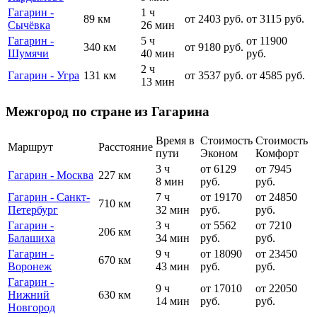
Гагарин -
1 ч
89 км
от 2403 руб.
от 3115 руб.
Сычёвка
26 мин
Гагарин -
5 ч
от 11900
340 км
от 9180 руб.
Шумячи
40 мин
руб.
2 ч
Гагарин - Угра
131 км
от 3537 руб.
от 4585 руб.
13 мин
Межгород по стране из Гагарина
Время в
Стоимость
Стоимость
Маршрут
Расстояние
пути
Эконом
Комфорт
3 ч
от 6129
от 7945
Гагарин - Москва
227 км
8 мин
руб.
руб.
Гагарин - Санкт-
7 ч
от 19170
от 24850
710 км
Петербург
32 мин
руб.
руб.
Гагарин -
3 ч
от 5562
от 7210
206 км
Балашиха
34 мин
руб.
руб.
Гагарин -
9 ч
от 18090
от 23450
670 км
Воронеж
43 мин
руб.
руб.
Гагарин -
9 ч
от 17010
от 22050
Нижний
630 км
14 мин
руб.
руб.
Новгород