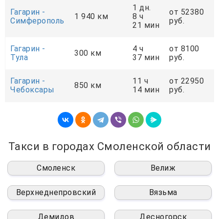
1 дн.
Гагарин -
от 52380
1 940 км
8 ч
Симферополь
руб.
21 мин
Гагарин -
4 ч
от 8100
300 км
Тула
37 мин
руб.
Гагарин -
11 ч
от 22950
850 км
Чебоксары
14 мин
руб.
Такси в городах Смоленской области
Смоленск
Велиж
Верхнеднепровский
Вязьма
Демидов
Десногорск