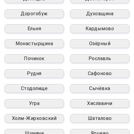
Дорогобуж
Духовщина
Ельня
Кардымово
Монастырщина
Озёрный
Починок
Рославль
Рудня
Сафоново
Стодолище
Сычёвка
Угра
Хиславичи
Холм-Жирковский
Шаталово
Шумячи
Ярцево