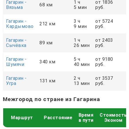
Гагарин -
1 ч
от 1836
68 км
Вязьма
5 мин
руб.
Гагарин -
3 ч
от 5724
212 км
Кардымово
9 мин
руб.
Гагарин -
1 ч
от 2403
89 км
Сычёвка
26 мин
руб.
Гагарин -
5 ч
от 9180
340 км
Шумячи
40 мин
руб.
Гагарин -
2 ч
от 3537
131 км
Угра
13 мин
руб.
Межгород по стране из Гагарина
Время
Стоимость
Маршрут
Расстояние
в пути
Эконом