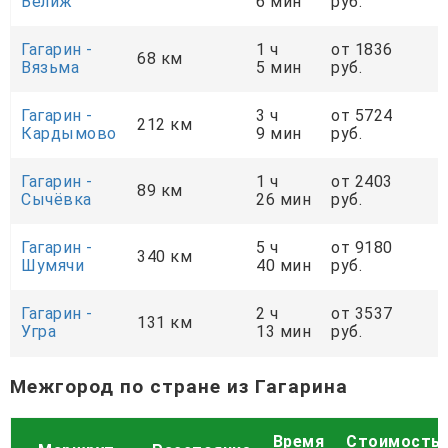
Велиж
6 мин
руб.
Гагарин -
1 ч
от 1836
68 км
Вязьма
5 мин
руб.
Гагарин -
3 ч
от 5724
212 км
Кардымово
9 мин
руб.
Гагарин -
1 ч
от 2403
89 км
Сычёвка
26 мин
руб.
Гагарин -
5 ч
от 9180
340 км
Шумячи
40 мин
руб.
Гагарин -
2 ч
от 3537
131 км
Угра
13 мин
руб.
Межгород по стране из Гагарина
Время
Стоимость