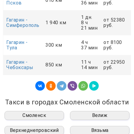
610 км
Псков
36 мин
руб.
1 дн.
Гагарин -
от 52380
1 940 км
8 ч
Симферополь
руб.
21 мин
Гагарин -
4 ч
от 8100
300 км
Тула
37 мин
руб.
Гагарин -
11 ч
от 22950
850 км
Чебоксары
14 мин
руб.
Такси в городах Смоленской области
Смоленск
Велиж
Верхнеднепровский
Вязьма