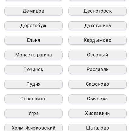
Демидов
Десногорск
Дорогобуж
Духовщина
Ельня
Кардымово
Монастырщина
Озёрный
Починок
Рославль
Рудня
Сафоново
Стодолище
Сычёвка
Угра
Хиславичи
Холм-Жирковский
Шаталово