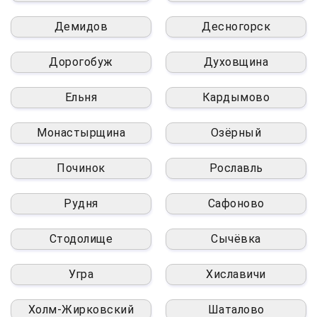
Демидов
Десногорск
Дорогобуж
Духовщина
Ельня
Кардымово
Монастырщина
Озёрный
Починок
Рославль
Рудня
Сафоново
Стодолище
Сычёвка
Угра
Хиславичи
Холм-Жирковский
Шаталово