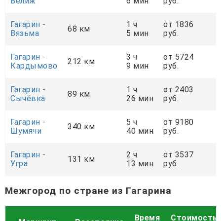
Велиж
6 мин
руб.
Гагарин -
1 ч
от 1836
68 км
Вязьма
5 мин
руб.
Гагарин -
3 ч
от 5724
212 км
Кардымово
9 мин
руб.
Гагарин -
1 ч
от 2403
89 км
Сычёвка
26 мин
руб.
Гагарин -
5 ч
от 9180
340 км
Шумячи
40 мин
руб.
Гагарин -
2 ч
от 3537
131 км
Угра
13 мин
руб.
Межгород по стране из Гагарина
Время
Стоимость