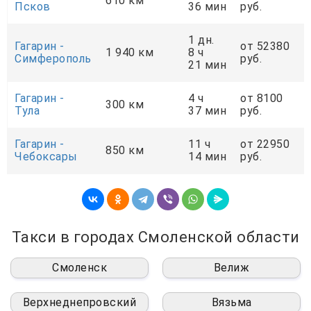
610 км
Псков
36 мин
руб.
1 дн.
Гагарин -
от 52380
1 940 км
8 ч
Симферополь
руб.
21 мин
Гагарин -
4 ч
от 8100
300 км
Тула
37 мин
руб.
Гагарин -
11 ч
от 22950
850 км
Чебоксары
14 мин
руб.
Такси в городах Смоленской области
Смоленск
Велиж
Верхнеднепровский
Вязьма