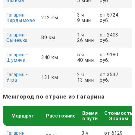
Вязьма
5 мин
руб.
Гагарин -
3 ч
от 5724
212 км
Кардымово
9 мин
руб.
Гагарин -
1 ч
от 2403
89 км
Сычёвка
26 мин
руб.
Гагарин -
5 ч
от 9180
340 км
Шумячи
40 мин
руб.
Гагарин -
2 ч
от 3537
131 км
Угра
13 мин
руб.
Межгород по стране из Гагарина
Время
Стоимость
Маршрут
Расстояние
в пути
Эконом
Гагарин -
3 ч
от 6129