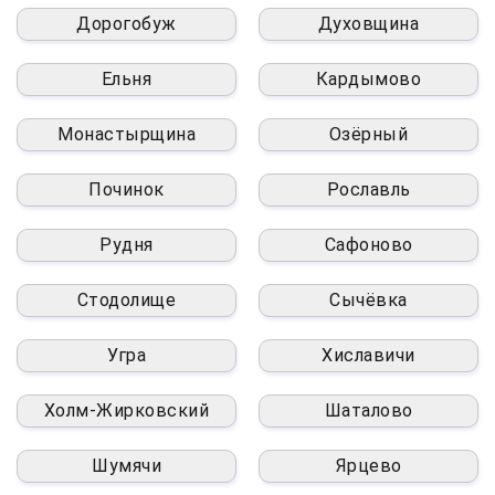
Дорогобуж
Духовщина
Ельня
Кардымово
Монастырщина
Озёрный
Починок
Рославль
Рудня
Сафоново
Стодолище
Сычёвка
Угра
Хиславичи
Холм-Жирковский
Шаталово
Шумячи
Ярцево