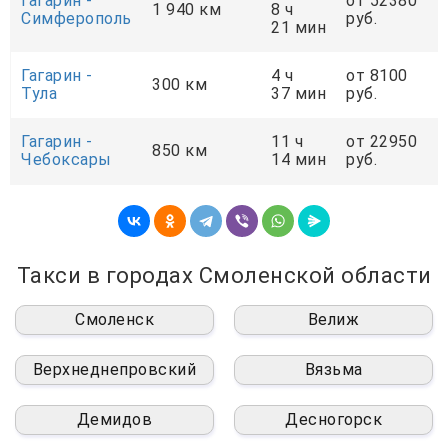
Гагарин -
от 52380
1 940 км
8 ч
Симферополь
руб.
21 мин
Гагарин -
4 ч
от 8100
300 км
Тула
37 мин
руб.
Гагарин -
11 ч
от 22950
850 км
Чебоксары
14 мин
руб.
Такси в городах Смоленской области
Смоленск
Велиж
Верхнеднепровский
Вязьма
Демидов
Десногорск