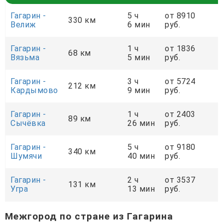
Гагарин -
5 ч
от 8910
330 км
Велиж
6 мин
руб.
Гагарин -
1 ч
от 1836
68 км
Вязьма
5 мин
руб.
Гагарин -
3 ч
от 5724
212 км
Кардымово
9 мин
руб.
Гагарин -
1 ч
от 2403
89 км
Сычёвка
26 мин
руб.
Гагарин -
5 ч
от 9180
340 км
Шумячи
40 мин
руб.
Гагарин -
2 ч
от 3537
131 км
Угра
13 мин
руб.
Межгород по стране из Гагарина