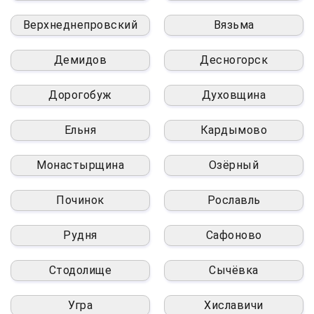
Верхнеднепровский
Вязьма
Демидов
Десногорск
Дорогобуж
Духовщина
Ельня
Кардымово
Монастырщина
Озёрный
Починок
Рославль
Рудня
Сафоново
Стодолище
Сычёвка
Угра
Хиславичи