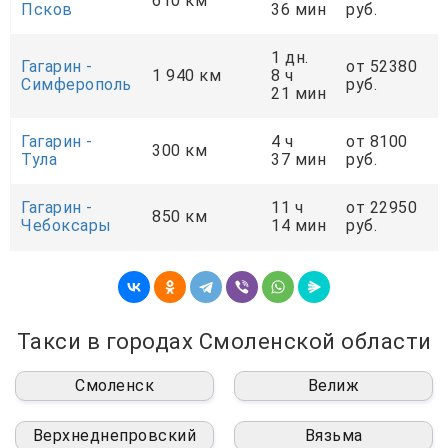
610 км
Псков
36 мин
руб.
1 дн.
Гагарин -
от 52380
1 940 км
8 ч
Симферополь
руб.
21 мин
Гагарин -
4 ч
от 8100
300 км
Тула
37 мин
руб.
Гагарин -
11 ч
от 22950
850 км
Чебоксары
14 мин
руб.
Такси в городах Смоленской области
Смоленск
Велиж
Верхнеднепровский
Вязьма