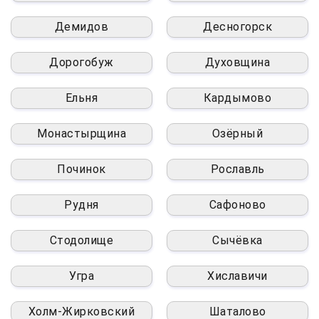
Демидов
Десногорск
Дорогобуж
Духовщина
Ельня
Кардымово
Монастырщина
Озёрный
Починок
Рославль
Рудня
Сафоново
Стодолище
Сычёвка
Угра
Хиславичи
Холм-Жирковский
Шаталово