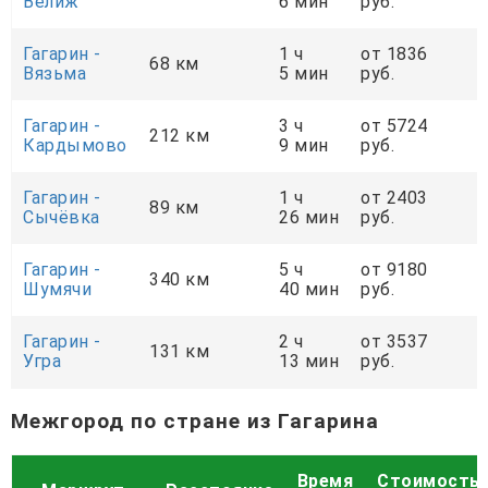
Велиж
6 мин
руб.
Гагарин -
1 ч
от 1836
68 км
Вязьма
5 мин
руб.
Гагарин -
3 ч
от 5724
212 км
Кардымово
9 мин
руб.
Гагарин -
1 ч
от 2403
89 км
Сычёвка
26 мин
руб.
Гагарин -
5 ч
от 9180
340 км
Шумячи
40 мин
руб.
Гагарин -
2 ч
от 3537
131 км
Угра
13 мин
руб.
Межгород по стране из Гагарина
Время
Стоимость