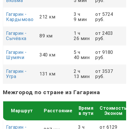
Вязьма
5 мин
руб.
Гагарин -
3 ч
от 5724
212 км
Кардымово
9 мин
руб.
Гагарин -
1 ч
от 2403
89 км
Сычёвка
26 мин
руб.
Гагарин -
5 ч
от 9180
340 км
Шумячи
40 мин
руб.
Гагарин -
2 ч
от 3537
131 км
Угра
13 мин
руб.
Межгород по стране из Гагарина
Время
Стоимость
Маршрут
Расстояние
в пути
Эконом
Гагарин -
3 ч
от 6129