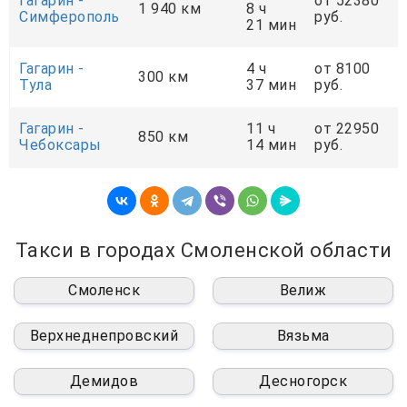
Гагарин -
от 52380
1 940 км
8 ч
Симферополь
руб.
21 мин
Гагарин -
4 ч
от 8100
300 км
Тула
37 мин
руб.
Гагарин -
11 ч
от 22950
850 км
Чебоксары
14 мин
руб.
Такси в городах Смоленской области
Смоленск
Велиж
Верхнеднепровский
Вязьма
Демидов
Десногорск