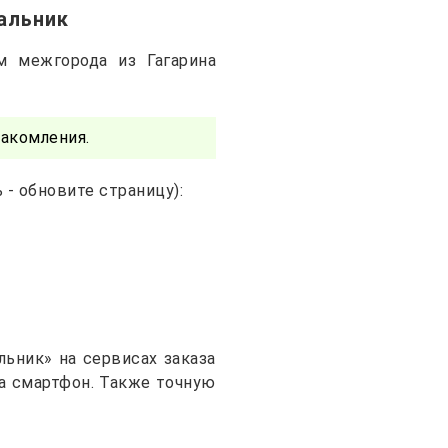
гальник
м межгорода из Гагарина
акомления.
- обновите страницу):
льник» на сервисах заказа
на смартфон. Также точную