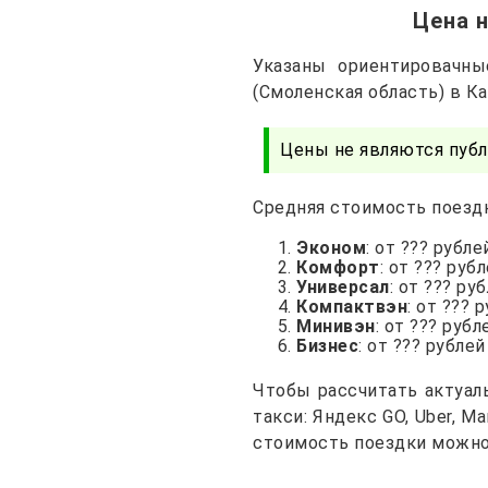
Цена н
Указаны ориентировачны
(Смоленская область) в К
Цены не являются публ
Средняя стоимость поездк
Эконом
: от ??? рубле
Комфорт
: от ??? руб
Универсал
: от ??? ру
Компактвэн
: от ??? 
Минивэн
: от ??? рубл
Бизнес
: от ??? рублей
Чтобы рассчитать актуаль
такси: Яндекс GO, Uber, 
стоимость поездки можно 