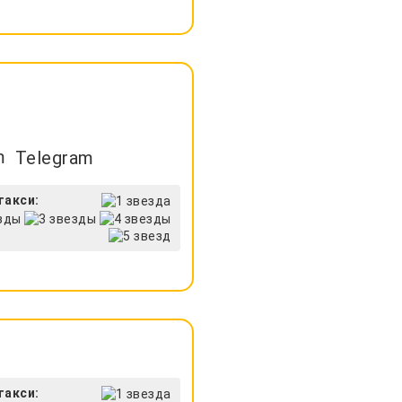
Telegram
такси:
такси: