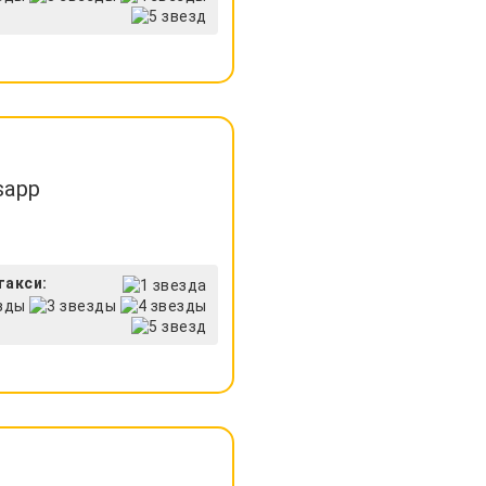
sapp
такси: