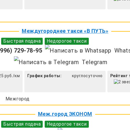
Междугороднее такси «В ПУТЬ»
Быстрая подача
Недорогое такси
996) 729-78-95
What
Telegram
25 руб./км
График работы:
круглосуточно
Рейтинг 
Межгород
Меж.город ЭКОНОМ
Быстрая подача
Недорогое такси