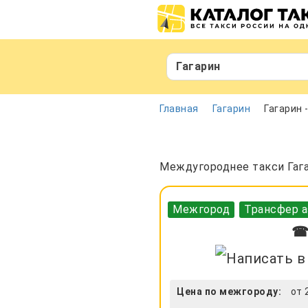
Гагарин
Главная
Гагарин
Гагарин 
Междугороднее такси Гага
Межгород
Трансфер а
☎ 
Цена по межгороду:
от 