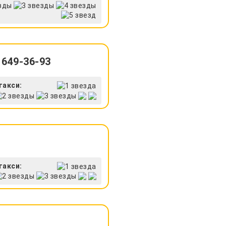
 649-36-93
такси:
такси: