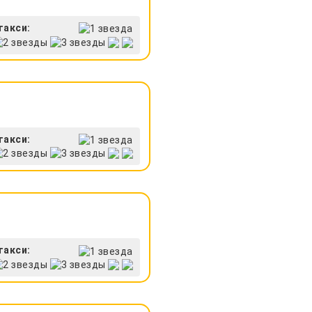
такси:
такси:
такси: