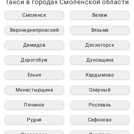
Такси в городах Смоленской области
Смоленск
Велиж
Верхнеднепровский
Вязьма
Демидов
Десногорск
Дорогобуж
Духовщина
Ельня
Кардымово
Монастырщина
Озёрный
Починок
Рославль
Рудня
Сафоново