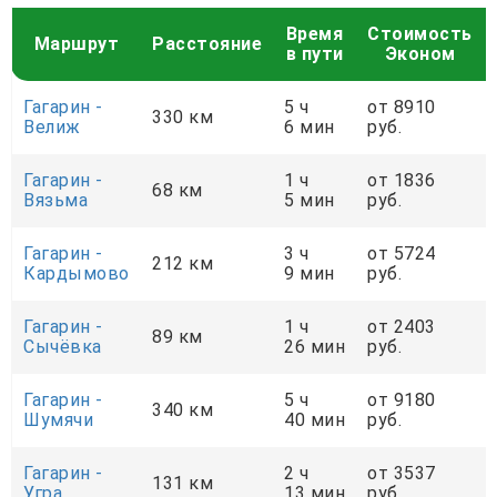
Время
Стоимость
Маршрут
Расстояние
в пути
Эконом
Гагарин -
5 ч
от 8910
330 км
Велиж
6 мин
руб.
Гагарин -
1 ч
от 1836
68 км
Вязьма
5 мин
руб.
Гагарин -
3 ч
от 5724
212 км
Кардымово
9 мин
руб.
Гагарин -
1 ч
от 2403
89 км
Сычёвка
26 мин
руб.
Гагарин -
5 ч
от 9180
340 км
Шумячи
40 мин
руб.
Гагарин -
2 ч
от 3537
131 км
Угра
13 мин
руб.