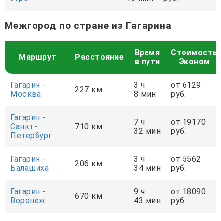
Межгород по стране из Гагарина
Время
Стоимость
Маршрут
Расстояние
в пути
Эконом
Гагарин -
3 ч
от 6129
227 км
Москва
8 мин
руб.
Гагарин -
7 ч
от 19170
Санкт-
710 км
32 мин
руб.
Петербург
Гагарин -
3 ч
от 5562
206 км
Балашиха
34 мин
руб.
Гагарин -
9 ч
от 18090
670 км
Воронеж
43 мин
руб.