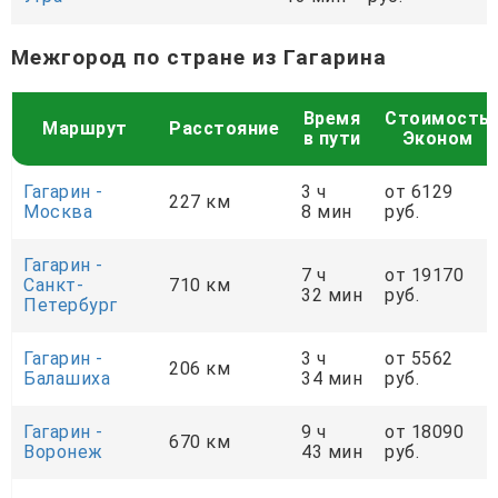
Межгород по стране из Гагарина
Время
Стоимость
Маршрут
Расстояние
в пути
Эконом
Гагарин -
3 ч
от 6129
227 км
Москва
8 мин
руб.
Гагарин -
7 ч
от 19170
Санкт-
710 км
32 мин
руб.
Петербург
Гагарин -
3 ч
от 5562
206 км
Балашиха
34 мин
руб.
Гагарин -
9 ч
от 18090
670 км
Воронеж
43 мин
руб.