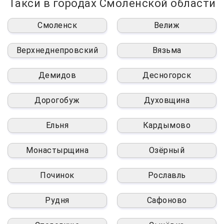
Такси в городах Смоленской области
Смоленск
Велиж
Верхнеднепровский
Вязьма
Демидов
Десногорск
Дорогобуж
Духовщина
Ельня
Кардымово
Монастырщина
Озёрный
Починок
Рославль
Рудня
Сафоново