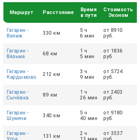
Время
Стоимость
Маршрут
Расстояние
в пути
Эконом
Гагарин -
5 ч
от 8910
330 км
Велиж
6 мин
руб.
Гагарин -
1 ч
от 1836
68 км
Вязьма
5 мин
руб.
Гагарин -
3 ч
от 5724
212 км
Кардымово
9 мин
руб.
Гагарин -
1 ч
от 2403
89 км
Сычёвка
26 мин
руб.
Гагарин -
5 ч
от 9180
340 км
Шумячи
40 мин
руб.
Гагарин -
2 ч
от 3537
131 км
Угра
13 мин
руб.