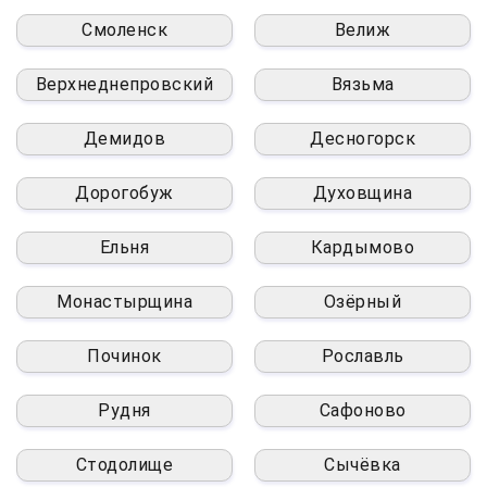
Смоленск
Велиж
Верхнеднепровский
Вязьма
Демидов
Десногорск
Дорогобуж
Духовщина
Ельня
Кардымово
Монастырщина
Озёрный
Починок
Рославль
Рудня
Сафоново
Стодолище
Сычёвка