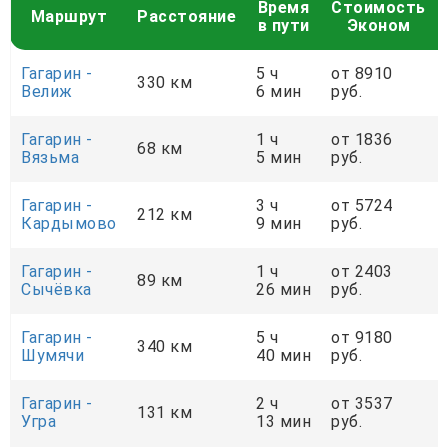
Время
Стоимость
Маршрут
Расстояние
в пути
Эконом
Гагарин -
5 ч
от 8910
330 км
Велиж
6 мин
руб.
Гагарин -
1 ч
от 1836
68 км
Вязьма
5 мин
руб.
Гагарин -
3 ч
от 5724
212 км
Кардымово
9 мин
руб.
Гагарин -
1 ч
от 2403
89 км
Сычёвка
26 мин
руб.
Гагарин -
5 ч
от 9180
340 км
Шумячи
40 мин
руб.
Гагарин -
2 ч
от 3537
131 км
Угра
13 мин
руб.