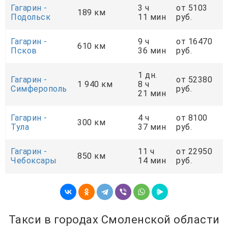
Гагарин -
3 ч
от 5103
189 км
Подольск
11 мин
руб.
Гагарин -
9 ч
от 16470
610 км
Псков
36 мин
руб.
1 дн.
Гагарин -
от 52380
1 940 км
8 ч
Симферополь
руб.
21 мин
Гагарин -
4 ч
от 8100
300 км
Тула
37 мин
руб.
Гагарин -
11 ч
от 22950
850 км
Чебоксары
14 мин
руб.
Такси в городах Смоленской области