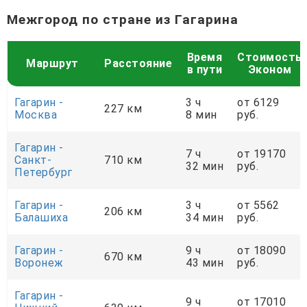
Межгород по стране из Гагарина
Время
Стоимость
Маршрут
Расстояние
в пути
Эконом
Гагарин -
3 ч
от 6129
227 км
Москва
8 мин
руб.
Гагарин -
7 ч
от 19170
Санкт-
710 км
32 мин
руб.
Петербург
Гагарин -
3 ч
от 5562
206 км
Балашиха
34 мин
руб.
Гагарин -
9 ч
от 18090
670 км
Воронеж
43 мин
руб.
Гагарин -
9 ч
от 17010