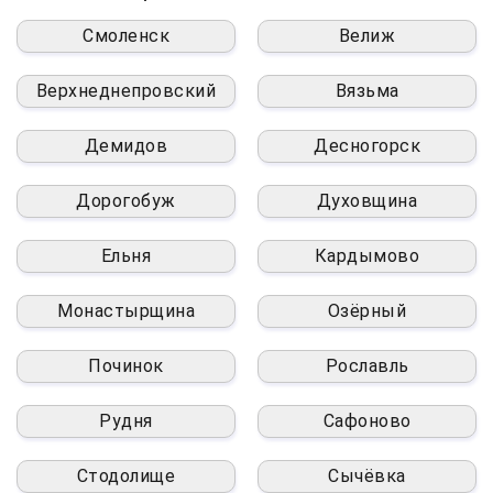
Смоленск
Велиж
Верхнеднепровский
Вязьма
Демидов
Десногорск
Дорогобуж
Духовщина
Ельня
Кардымово
Монастырщина
Озёрный
Починок
Рославль
Рудня
Сафоново
Стодолище
Сычёвка