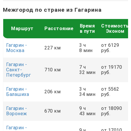
Межгород по стране из Гагарина
Время
Стоимость
Маршрут
Расстояние
в пути
Эконом
Гагарин -
3 ч
от 6129
227 км
Москва
8 мин
руб.
Гагарин -
7 ч
от 19170
Санкт-
710 км
32 мин
руб.
Петербург
Гагарин -
3 ч
от 5562
206 км
Балашиха
34 мин
руб.
Гагарин -
9 ч
от 18090
670 км
Воронеж
43 мин
руб.
Гагарин -
9 ч
от 17010