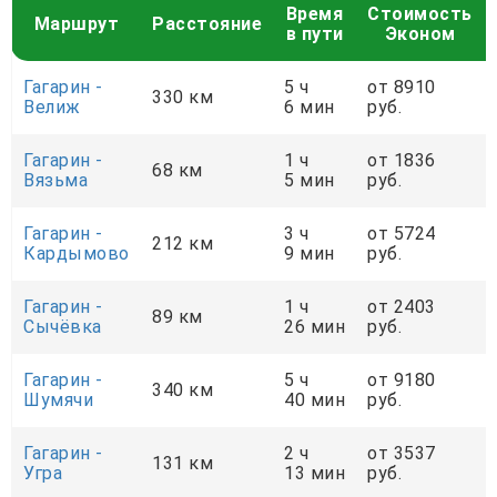
Время
Стоимость
Маршрут
Расстояние
в пути
Эконом
Гагарин -
5 ч
от 8910
330 км
Велиж
6 мин
руб.
Гагарин -
1 ч
от 1836
68 км
Вязьма
5 мин
руб.
Гагарин -
3 ч
от 5724
212 км
Кардымово
9 мин
руб.
Гагарин -
1 ч
от 2403
89 км
Сычёвка
26 мин
руб.
Гагарин -
5 ч
от 9180
340 км
Шумячи
40 мин
руб.
Гагарин -
2 ч
от 3537
131 км
Угра
13 мин
руб.