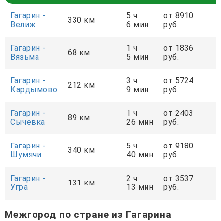
Гагарин -
5 ч
от 8910
330 км
Велиж
6 мин
руб.
Гагарин -
1 ч
от 1836
68 км
Вязьма
5 мин
руб.
Гагарин -
3 ч
от 5724
212 км
Кардымово
9 мин
руб.
Гагарин -
1 ч
от 2403
89 км
Сычёвка
26 мин
руб.
Гагарин -
5 ч
от 9180
340 км
Шумячи
40 мин
руб.
Гагарин -
2 ч
от 3537
131 км
Угра
13 мин
руб.
Межгород по стране из Гагарина