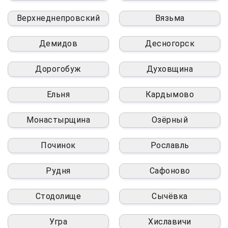
Верхнеднепровский
Вязьма
Демидов
Десногорск
Дорогобуж
Духовщина
Ельня
Кардымово
Монастырщина
Озёрный
Починок
Рославль
Рудня
Сафоново
Стодолище
Сычёвка
Угра
Хиславичи