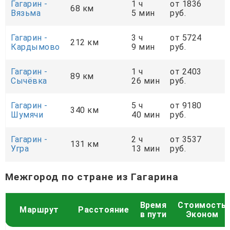
Гагарин -
1 ч
от 1836
68 км
Вязьма
5 мин
руб.
Гагарин -
3 ч
от 5724
212 км
Кардымово
9 мин
руб.
Гагарин -
1 ч
от 2403
89 км
Сычёвка
26 мин
руб.
Гагарин -
5 ч
от 9180
340 км
Шумячи
40 мин
руб.
Гагарин -
2 ч
от 3537
131 км
Угра
13 мин
руб.
Межгород по стране из Гагарина
Время
Стоимость
Маршрут
Расстояние
в пути
Эконом