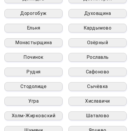
Дорогобуж
Духовщина
Ельня
Кардымово
Монастырщина
Озёрный
Починок
Рославль
Рудня
Сафоново
Стодолище
Сычёвка
Угра
Хиславичи
Холм-Жирковский
Шаталово
Шумячи
Ярцево