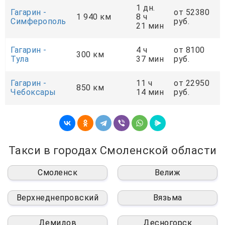
1 дн.
Гагарин -
от 52380
1 940 км
8 ч
Симферополь
руб.
21 мин
Гагарин -
4 ч
от 8100
300 км
Тула
37 мин
руб.
Гагарин -
11 ч
от 22950
850 км
Чебоксары
14 мин
руб.
Такси в городах Смоленской области
Смоленск
Велиж
Верхнеднепровский
Вязьма
Демидов
Десногорск