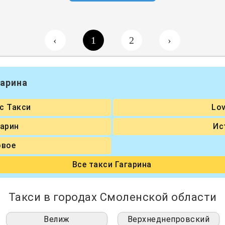
‹
1
2
›
гарина
с Такси
Lo
гарин
Ис
овое
Все такси Гагарина
Такси в городах Смоленской области
Велиж
Верхнеднепровский