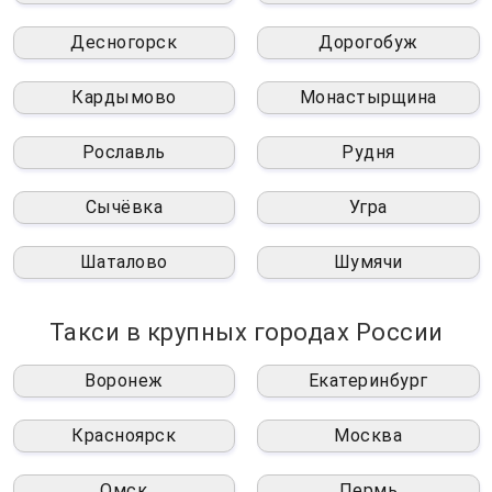
Десногорск
Дорогобуж
Кардымово
Монастырщина
Рославль
Рудня
Сычёвка
Угра
Шаталово
Шумячи
Такси в крупных городах России
Воронеж
Екатеринбург
Красноярск
Москва
Омск
Пермь