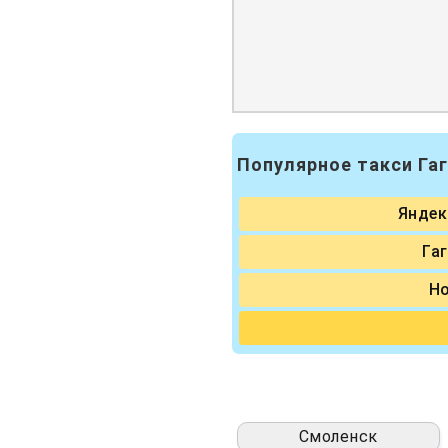
Популярное такси Га
Яндек
Га
Н
Смоленск