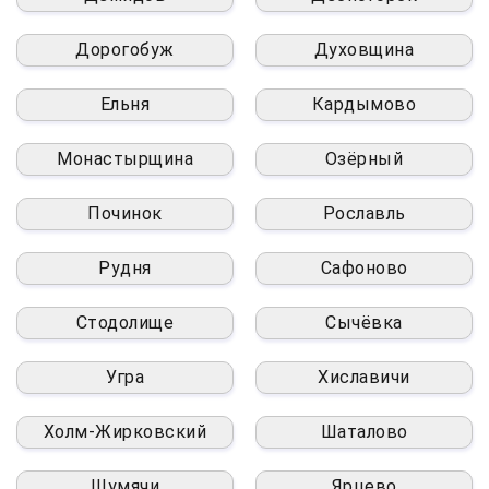
Дорогобуж
Духовщина
Ельня
Кардымово
Монастырщина
Озёрный
Починок
Рославль
Рудня
Сафоново
Стодолище
Сычёвка
Угра
Хиславичи
Холм-Жирковский
Шаталово
Шумячи
Ярцево