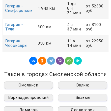
1 дн.
Гагарин -
от 52380
1 940 км
8 ч
Симферополь
руб.
21 мин
Гагарин -
4 ч
от 8100
300 км
Тула
37 мин
руб.
Гагарин -
11 ч
от 22950
850 км
Чебоксары
14 мин
руб.
Такси в городах Смоленской области
Смоленск
Велиж
Верхнеднепровский
Вязьма
Демидов
Десногорск