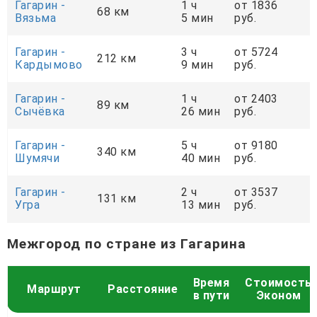
Гагарин -
1 ч
от 1836
68 км
Вязьма
5 мин
руб.
Гагарин -
3 ч
от 5724
212 км
Кардымово
9 мин
руб.
Гагарин -
1 ч
от 2403
89 км
Сычёвка
26 мин
руб.
Гагарин -
5 ч
от 9180
340 км
Шумячи
40 мин
руб.
Гагарин -
2 ч
от 3537
131 км
Угра
13 мин
руб.
Межгород по стране из Гагарина
Время
Стоимость
Маршрут
Расстояние
в пути
Эконом