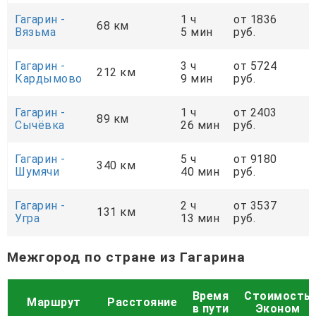
Гагарин -
1 ч
от 1836
68 км
Вязьма
5 мин
руб.
Гагарин -
3 ч
от 5724
212 км
Кардымово
9 мин
руб.
Гагарин -
1 ч
от 2403
89 км
Сычёвка
26 мин
руб.
Гагарин -
5 ч
от 9180
340 км
Шумячи
40 мин
руб.
Гагарин -
2 ч
от 3537
131 км
Угра
13 мин
руб.
Межгород по стране из Гагарина
Время
Стоимость
Маршрут
Расстояние
в пути
Эконом