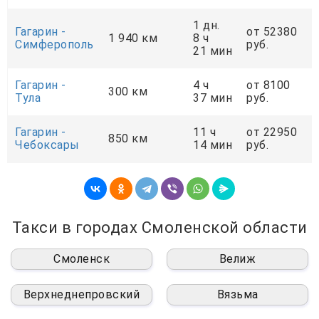
1 дн.
Гагарин -
от 52380
1 940 км
8 ч
Симферополь
руб.
21 мин
Гагарин -
4 ч
от 8100
300 км
Тула
37 мин
руб.
Гагарин -
11 ч
от 22950
850 км
Чебоксары
14 мин
руб.
Такси в городах Смоленской области
Смоленск
Велиж
Верхнеднепровский
Вязьма