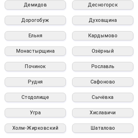
Демидов
Десногорск
Дорогобуж
Духовщина
Ельня
Кардымово
Монастырщина
Озёрный
Починок
Рославль
Рудня
Сафоново
Стодолище
Сычёвка
Угра
Хиславичи
Холм-Жирковский
Шаталово