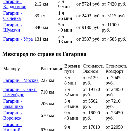
Гагарин -
3 ч
212 км
от 5724 руб.
от 7420 руб.
Кардымово
9 мин
Гагарин -
1 ч
89 км
от 2403 руб.
от 3115 руб.
Сычёвка
26 мин
Гагарин -
5 ч
от 11900
340 км
от 9180 руб.
Шумячи
40 мин
руб.
2 ч
Гагарин - Угра
131 км
от 3537 руб.
от 4585 руб.
13 мин
Межгород по стране из Гагарина
Время в
Стоимость
Стоимость
Маршрут
Расстояние
пути
Эконом
Комфорт
3 ч
от 6129
от 7945
Гагарин - Москва
227 км
8 мин
руб.
руб.
Гагарин - Санкт-
7 ч
от 19170
от 24850
710 км
Петербург
32 мин
руб.
руб.
Гагарин -
3 ч
от 5562
от 7210
206 км
Балашиха
34 мин
руб.
руб.
Гагарин -
9 ч
от 18090
от 23450
670 км
Воронеж
43 мин
руб.
руб.
Гагарин -
9 ч
от 17010
от 22050
Нижний
630 км