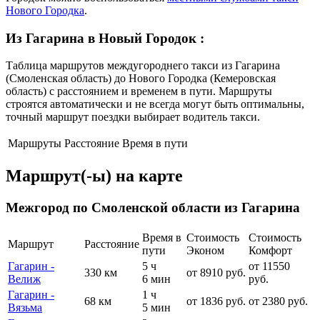
Нового Городка
.
Из Гагарина в Новый Городок
:
Таблица маршрутов междугороднего такси из Гагарина
(Смоленская область) до Нового Городка (Кемеровская
область) с расстоянием и временем в пути. Маршруты
строятся автоматически и не всегда могут быть оптимальны,
точный маршрут поездки выбирает водитель такси.
Маршруты
Расстояние
Время в пути
Маршрут(-ы) на карте
Межгород по Смоленской области из Гагарина
Время в
Стоимость
Стоимость
Маршрут
Расстояние
пути
Эконом
Комфорт
Гагарин -
5 ч
от 11550
330 км
от 8910 руб.
Велиж
6 мин
руб.
Гагарин -
1 ч
68 км
от 1836 руб.
от 2380 руб.
Вязьма
5 мин