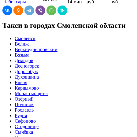
Чебоксары
14 мин
руб.
руб.
Такси в городах Смоленской области
Смоленск
Велиж
Верхнеднепровский
Вязьма
Демидов
Десногорск
Дорогобуж
Духовщина
Ельня
Кардымово
Монастырщина
Озёрный
Починок
Рославль
Рудня
Сафоново
Стодолище
Сычёвка