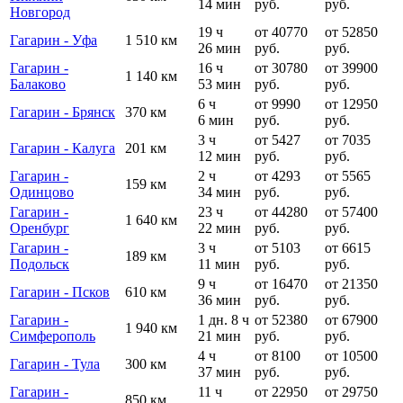
14 мин
руб.
руб.
Новгород
19 ч
от 40770
от 52850
Гагарин - Уфа
1 510 км
26 мин
руб.
руб.
Гагарин -
16 ч
от 30780
от 39900
1 140 км
Балаково
53 мин
руб.
руб.
6 ч
от 9990
от 12950
Гагарин - Брянск
370 км
6 мин
руб.
руб.
3 ч
от 5427
от 7035
Гагарин - Калуга
201 км
12 мин
руб.
руб.
Гагарин -
2 ч
от 4293
от 5565
159 км
Одинцово
34 мин
руб.
руб.
Гагарин -
23 ч
от 44280
от 57400
1 640 км
Оренбург
22 мин
руб.
руб.
Гагарин -
3 ч
от 5103
от 6615
189 км
Подольск
11 мин
руб.
руб.
9 ч
от 16470
от 21350
Гагарин - Псков
610 км
36 мин
руб.
руб.
Гагарин -
1 дн. 8 ч
от 52380
от 67900
1 940 км
Симферополь
21 мин
руб.
руб.
4 ч
от 8100
от 10500
Гагарин - Тула
300 км
37 мин
руб.
руб.
Гагарин -
11 ч
от 22950
от 29750
850 км