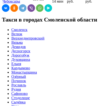
Чебоксары
14 мин
руб.
руб.
Такси в городах Смоленской области
Смоленск
Велиж
Верхнеднепровский
Вязьма
Демидов
Десногорск
Дорогобуж
Духовщина
Ельня
Кардымово
Монастырщина
Озёрный
Починок
Рославль
Рудня
Сафоново
Стодолище
Сычёвка