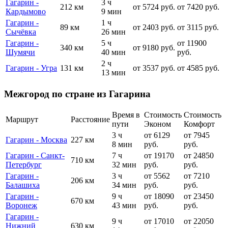
Гагарин -
3 ч
212 км
от 5724 руб.
от 7420 руб.
Кардымово
9 мин
Гагарин -
1 ч
89 км
от 2403 руб.
от 3115 руб.
Сычёвка
26 мин
Гагарин -
5 ч
от 11900
340 км
от 9180 руб.
Шумячи
40 мин
руб.
2 ч
Гагарин - Угра
131 км
от 3537 руб.
от 4585 руб.
13 мин
Межгород по стране из Гагарина
Время в
Стоимость
Стоимость
Маршрут
Расстояние
пути
Эконом
Комфорт
3 ч
от 6129
от 7945
Гагарин - Москва
227 км
8 мин
руб.
руб.
Гагарин - Санкт-
7 ч
от 19170
от 24850
710 км
Петербург
32 мин
руб.
руб.
Гагарин -
3 ч
от 5562
от 7210
206 км
Балашиха
34 мин
руб.
руб.
Гагарин -
9 ч
от 18090
от 23450
670 км
Воронеж
43 мин
руб.
руб.
Гагарин -
9 ч
от 17010
от 22050
Нижний
630 км