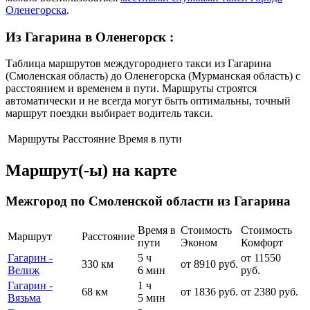
Оленегорска
.
Из Гагарина в Оленегорск
:
Таблица маршрутов междугороднего такси из Гагарина
(Смоленская область) до Оленегорска (Мурманская область) с
расстоянием и временем в пути. Маршруты строятся
автоматически и не всегда могут быть оптимальны, точный
маршрут поездки выбирает водитель такси.
Маршруты
Расстояние
Время в пути
Маршрут(-ы) на карте
Межгород по Смоленской области из Гагарина
Время в
Стоимость
Стоимость
Маршрут
Расстояние
пути
Эконом
Комфорт
Гагарин -
5 ч
от 11550
330 км
от 8910 руб.
Велиж
6 мин
руб.
Гагарин -
1 ч
68 км
от 1836 руб.
от 2380 руб.
Вязьма
5 мин