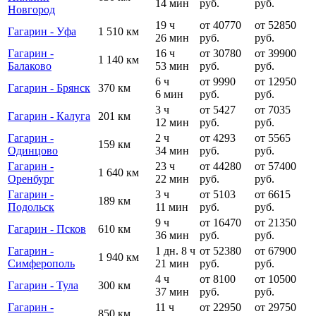
14 мин
руб.
руб.
Новгород
19 ч
от 40770
от 52850
Гагарин - Уфа
1 510 км
26 мин
руб.
руб.
Гагарин -
16 ч
от 30780
от 39900
1 140 км
Балаково
53 мин
руб.
руб.
6 ч
от 9990
от 12950
Гагарин - Брянск
370 км
6 мин
руб.
руб.
3 ч
от 5427
от 7035
Гагарин - Калуга
201 км
12 мин
руб.
руб.
Гагарин -
2 ч
от 4293
от 5565
159 км
Одинцово
34 мин
руб.
руб.
Гагарин -
23 ч
от 44280
от 57400
1 640 км
Оренбург
22 мин
руб.
руб.
Гагарин -
3 ч
от 5103
от 6615
189 км
Подольск
11 мин
руб.
руб.
9 ч
от 16470
от 21350
Гагарин - Псков
610 км
36 мин
руб.
руб.
Гагарин -
1 дн. 8 ч
от 52380
от 67900
1 940 км
Симферополь
21 мин
руб.
руб.
4 ч
от 8100
от 10500
Гагарин - Тула
300 км
37 мин
руб.
руб.
Гагарин -
11 ч
от 22950
от 29750
850 км