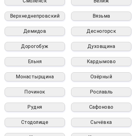
Смоленск
Велиж
Верхнеднепровский
Вязьма
Демидов
Десногорск
Дорогобуж
Духовщина
Ельня
Кардымово
Монастырщина
Озёрный
Починок
Рославль
Рудня
Сафоново
Стодолище
Сычёвка