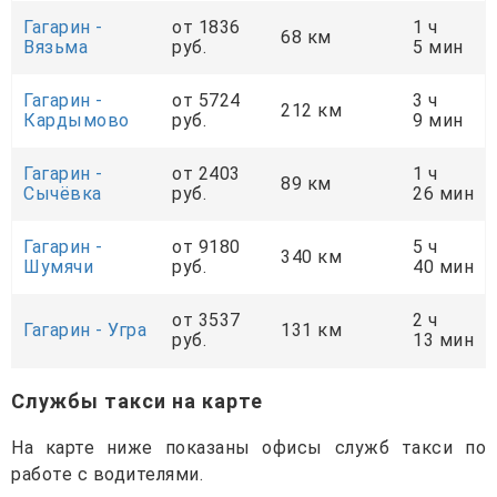
Гагарин -
от 1836
1 ч
68 км
Вязьма
руб.
5 мин
Гагарин -
от 5724
3 ч
212 км
Кардымово
руб.
9 мин
Гагарин -
от 2403
1 ч
89 км
Сычёвка
руб.
26 мин
Гагарин -
от 9180
5 ч
340 км
Шумячи
руб.
40 мин
от 3537
2 ч
Гагарин - Угра
131 км
руб.
13 мин
Службы такси на карте
На карте ниже показаны офисы служб такси по
работе с водителями.