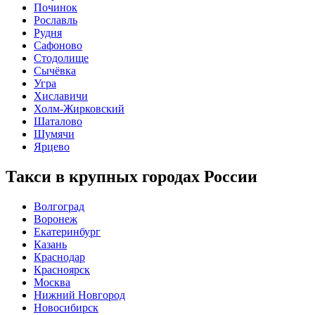
Починок
Рославль
Рудня
Сафоново
Стодолище
Сычёвка
Угра
Хиславичи
Холм-Жирковский
Шаталово
Шумячи
Ярцево
Такси в крупных городах России
Волгоград
Воронеж
Екатеринбург
Казань
Краснодар
Красноярск
Москва
Нижний Новгород
Новосибирск