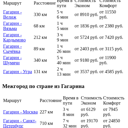
Время в
Стоимость
Стоимость
Маршрут
Расстояние
пути
Эконом
Комфорт
Гагарин -
5 ч
от 11550
330 км
от 8910 руб.
Велиж
6 мин
руб.
Гагарин -
1 ч
68 км
от 1836 руб.
от 2380 руб.
Вязьма
5 мин
Гагарин -
3 ч
212 км
от 5724 руб.
от 7420 руб.
Кардымово
9 мин
Гагарин -
1 ч
89 км
от 2403 руб.
от 3115 руб.
Сычёвка
26 мин
Гагарин -
5 ч
от 11900
340 км
от 9180 руб.
Шумячи
40 мин
руб.
2 ч
Гагарин - Угра
131 км
от 3537 руб.
от 4585 руб.
13 мин
Межгород по стране из Гагарина
Время в
Стоимость
Стоимость
Маршрут
Расстояние
пути
Эконом
Комфорт
3 ч
от 6129
от 7945
Гагарин - Москва
227 км
8 мин
руб.
руб.
Гагарин - Санкт-
7 ч
от 19170
от 24850
710 км
Петербург
32 мин
руб.
руб.