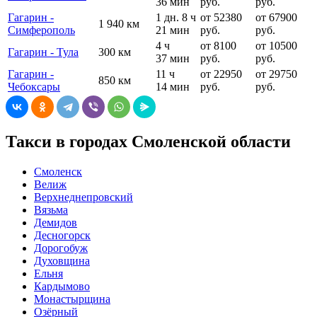
36 мин
руб.
руб.
Гагарин -
1 дн. 8 ч
от 52380
от 67900
1 940 км
Симферополь
21 мин
руб.
руб.
4 ч
от 8100
от 10500
Гагарин - Тула
300 км
37 мин
руб.
руб.
Гагарин -
11 ч
от 22950
от 29750
850 км
Чебоксары
14 мин
руб.
руб.
Такси в городах Смоленской области
Смоленск
Велиж
Верхнеднепровский
Вязьма
Демидов
Десногорск
Дорогобуж
Духовщина
Ельня
Кардымово
Монастырщина
Озёрный