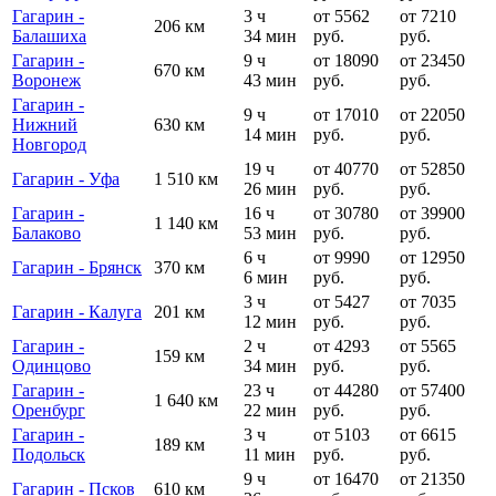
Гагарин -
3 ч
от 5562
от 7210
206 км
Балашиха
34 мин
руб.
руб.
Гагарин -
9 ч
от 18090
от 23450
670 км
Воронеж
43 мин
руб.
руб.
Гагарин -
9 ч
от 17010
от 22050
Нижний
630 км
14 мин
руб.
руб.
Новгород
19 ч
от 40770
от 52850
Гагарин - Уфа
1 510 км
26 мин
руб.
руб.
Гагарин -
16 ч
от 30780
от 39900
1 140 км
Балаково
53 мин
руб.
руб.
6 ч
от 9990
от 12950
Гагарин - Брянск
370 км
6 мин
руб.
руб.
3 ч
от 5427
от 7035
Гагарин - Калуга
201 км
12 мин
руб.
руб.
Гагарин -
2 ч
от 4293
от 5565
159 км
Одинцово
34 мин
руб.
руб.
Гагарин -
23 ч
от 44280
от 57400
1 640 км
Оренбург
22 мин
руб.
руб.
Гагарин -
3 ч
от 5103
от 6615
189 км
Подольск
11 мин
руб.
руб.
9 ч
от 16470
от 21350
Гагарин - Псков
610 км