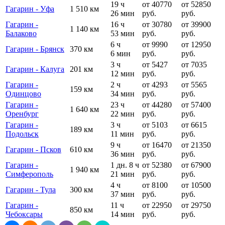
19 ч
от 40770
от 52850
Гагарин - Уфа
1 510 км
26 мин
руб.
руб.
Гагарин -
16 ч
от 30780
от 39900
1 140 км
Балаково
53 мин
руб.
руб.
6 ч
от 9990
от 12950
Гагарин - Брянск
370 км
6 мин
руб.
руб.
3 ч
от 5427
от 7035
Гагарин - Калуга
201 км
12 мин
руб.
руб.
Гагарин -
2 ч
от 4293
от 5565
159 км
Одинцово
34 мин
руб.
руб.
Гагарин -
23 ч
от 44280
от 57400
1 640 км
Оренбург
22 мин
руб.
руб.
Гагарин -
3 ч
от 5103
от 6615
189 км
Подольск
11 мин
руб.
руб.
9 ч
от 16470
от 21350
Гагарин - Псков
610 км
36 мин
руб.
руб.
Гагарин -
1 дн. 8 ч
от 52380
от 67900
1 940 км
Симферополь
21 мин
руб.
руб.
4 ч
от 8100
от 10500
Гагарин - Тула
300 км
37 мин
руб.
руб.
Гагарин -
11 ч
от 22950
от 29750
850 км
Чебоксары
14 мин
руб.
руб.