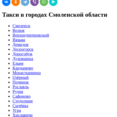
Такси в городах Смоленской области
Смоленск
Велиж
Верхнеднепровский
Вязьма
Демидов
Десногорск
Дорогобуж
Духовщина
Ельня
Кардымово
Монастырщина
Озёрный
Починок
Рославль
Рудня
Сафоново
Стодолище
Сычёвка
Угра
Хиславичи