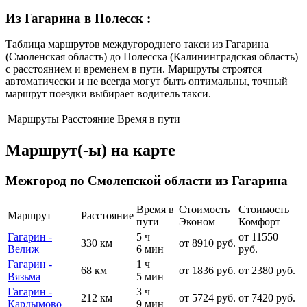
Из Гагарина в Полесск
:
Таблица маршрутов междугороднего такси из Гагарина
(Смоленская область) до Полесска (Калининградская область)
с расстоянием и временем в пути. Маршруты строятся
автоматически и не всегда могут быть оптимальны, точный
маршрут поездки выбирает водитель такси.
Маршруты
Расстояние
Время в пути
Маршрут(-ы) на карте
Межгород по Смоленской области из Гагарина
Время в
Стоимость
Стоимость
Маршрут
Расстояние
пути
Эконом
Комфорт
Гагарин -
5 ч
от 11550
330 км
от 8910 руб.
Велиж
6 мин
руб.
Гагарин -
1 ч
68 км
от 1836 руб.
от 2380 руб.
Вязьма
5 мин
Гагарин -
3 ч
212 км
от 5724 руб.
от 7420 руб.
Кардымово
9 мин