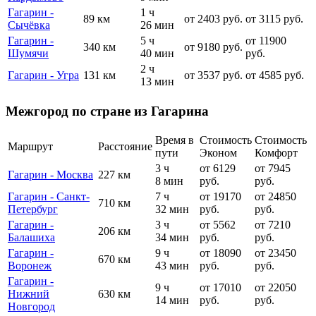
Гагарин -
1 ч
89 км
от 2403 руб.
от 3115 руб.
Сычёвка
26 мин
Гагарин -
5 ч
от 11900
340 км
от 9180 руб.
Шумячи
40 мин
руб.
2 ч
Гагарин - Угра
131 км
от 3537 руб.
от 4585 руб.
13 мин
Межгород по стране из Гагарина
Время в
Стоимость
Стоимость
Маршрут
Расстояние
пути
Эконом
Комфорт
3 ч
от 6129
от 7945
Гагарин - Москва
227 км
8 мин
руб.
руб.
Гагарин - Санкт-
7 ч
от 19170
от 24850
710 км
Петербург
32 мин
руб.
руб.
Гагарин -
3 ч
от 5562
от 7210
206 км
Балашиха
34 мин
руб.
руб.
Гагарин -
9 ч
от 18090
от 23450
670 км
Воронеж
43 мин
руб.
руб.
Гагарин -
9 ч
от 17010
от 22050
Нижний
630 км
14 мин
руб.
руб.
Новгород