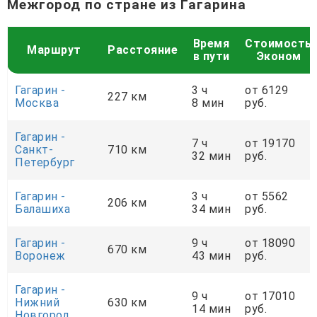
Межгород по стране из Гагарина
Время
Стоимость
Маршрут
Расстояние
в пути
Эконом
Гагарин -
3 ч
от 6129
227 км
Москва
8 мин
руб.
Гагарин -
7 ч
от 19170
Санкт-
710 км
32 мин
руб.
Петербург
Гагарин -
3 ч
от 5562
206 км
Балашиха
34 мин
руб.
Гагарин -
9 ч
от 18090
670 км
Воронеж
43 мин
руб.
Гагарин -
9 ч
от 17010
Нижний
630 км
14 мин
руб.
Новгород