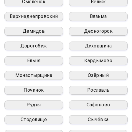
Смоленск
Велиж
Верхнеднепровский
Вязьма
Демидов
Десногорск
Дорогобуж
Духовщина
Ельня
Кардымово
Монастырщина
Озёрный
Починок
Рославль
Рудня
Сафоново
Стодолище
Сычёвка