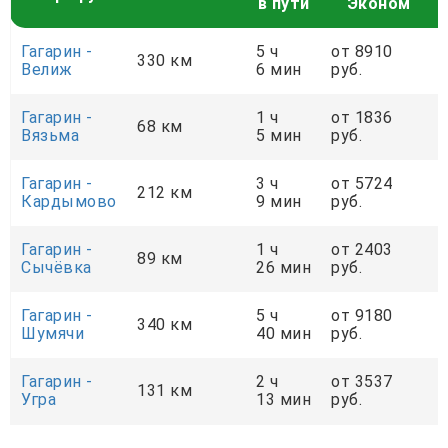
в пути
Эконом
Гагарин -
5 ч
от 8910
330 км
Велиж
6 мин
руб.
Гагарин -
1 ч
от 1836
68 км
Вязьма
5 мин
руб.
Гагарин -
3 ч
от 5724
212 км
Кардымово
9 мин
руб.
Гагарин -
1 ч
от 2403
89 км
Сычёвка
26 мин
руб.
Гагарин -
5 ч
от 9180
340 км
Шумячи
40 мин
руб.
Гагарин -
2 ч
от 3537
131 км
Угра
13 мин
руб.