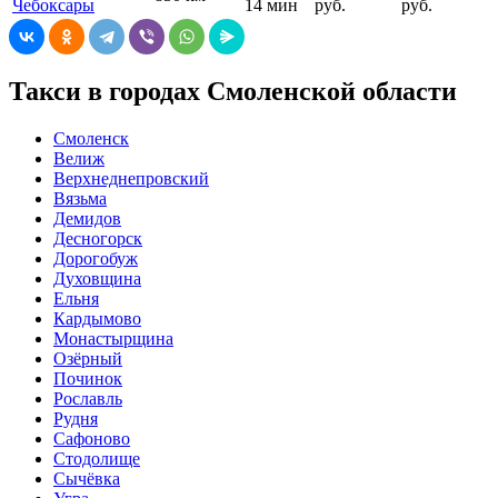
Чебоксары
14 мин
руб.
руб.
Такси в городах Смоленской области
Смоленск
Велиж
Верхнеднепровский
Вязьма
Демидов
Десногорск
Дорогобуж
Духовщина
Ельня
Кардымово
Монастырщина
Озёрный
Починок
Рославль
Рудня
Сафоново
Стодолище
Сычёвка