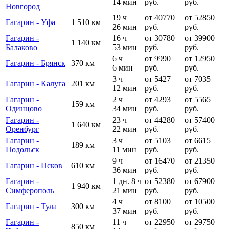
14 мин
руб.
руб.
Новгород
19 ч
от 40770
от 52850
Гагарин - Уфа
1 510 км
26 мин
руб.
руб.
Гагарин -
16 ч
от 30780
от 39900
1 140 км
Балаково
53 мин
руб.
руб.
6 ч
от 9990
от 12950
Гагарин - Брянск
370 км
6 мин
руб.
руб.
3 ч
от 5427
от 7035
Гагарин - Калуга
201 км
12 мин
руб.
руб.
Гагарин -
2 ч
от 4293
от 5565
159 км
Одинцово
34 мин
руб.
руб.
Гагарин -
23 ч
от 44280
от 57400
1 640 км
Оренбург
22 мин
руб.
руб.
Гагарин -
3 ч
от 5103
от 6615
189 км
Подольск
11 мин
руб.
руб.
9 ч
от 16470
от 21350
Гагарин - Псков
610 км
36 мин
руб.
руб.
Гагарин -
1 дн. 8 ч
от 52380
от 67900
1 940 км
Симферополь
21 мин
руб.
руб.
4 ч
от 8100
от 10500
Гагарин - Тула
300 км
37 мин
руб.
руб.
Гагарин -
11 ч
от 22950
от 29750
850 км