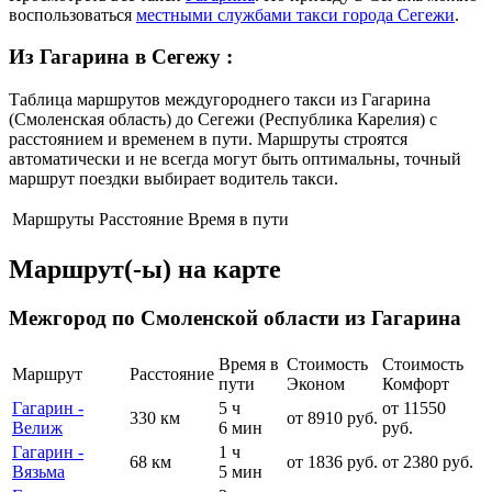
воспользоваться
местными службами такси города Сегежи
.
Из Гагарина в Сегежу
:
Таблица маршрутов междугороднего такси из Гагарина
(Смоленская область) до Сегежи (Республика Карелия) с
расстоянием и временем в пути. Маршруты строятся
автоматически и не всегда могут быть оптимальны, точный
маршрут поездки выбирает водитель такси.
Маршруты
Расстояние
Время в пути
Маршрут(-ы) на карте
Межгород по Смоленской области из Гагарина
Время в
Стоимость
Стоимость
Маршрут
Расстояние
пути
Эконом
Комфорт
Гагарин -
5 ч
от 11550
330 км
от 8910 руб.
Велиж
6 мин
руб.
Гагарин -
1 ч
68 км
от 1836 руб.
от 2380 руб.
Вязьма
5 мин