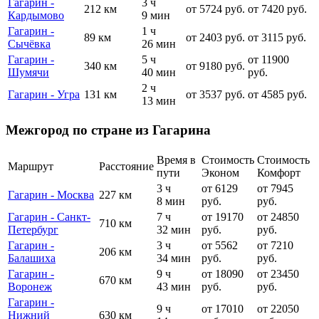
Гагарин -
3 ч
212 км
от 5724 руб.
от 7420 руб.
Кардымово
9 мин
Гагарин -
1 ч
89 км
от 2403 руб.
от 3115 руб.
Сычёвка
26 мин
Гагарин -
5 ч
от 11900
340 км
от 9180 руб.
Шумячи
40 мин
руб.
2 ч
Гагарин - Угра
131 км
от 3537 руб.
от 4585 руб.
13 мин
Межгород по стране из Гагарина
Время в
Стоимость
Стоимость
Маршрут
Расстояние
пути
Эконом
Комфорт
3 ч
от 6129
от 7945
Гагарин - Москва
227 км
8 мин
руб.
руб.
Гагарин - Санкт-
7 ч
от 19170
от 24850
710 км
Петербург
32 мин
руб.
руб.
Гагарин -
3 ч
от 5562
от 7210
206 км
Балашиха
34 мин
руб.
руб.
Гагарин -
9 ч
от 18090
от 23450
670 км
Воронеж
43 мин
руб.
руб.
Гагарин -
9 ч
от 17010
от 22050
Нижний
630 км