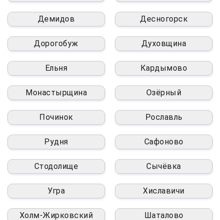
Демидов
Десногорск
Дорогобуж
Духовщина
Ельня
Кардымово
Монастырщина
Озёрный
Починок
Рославль
Рудня
Сафоново
Стодолище
Сычёвка
Угра
Хиславичи
Холм-Жирковский
Шаталово