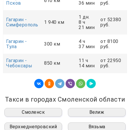
610 км
Псков
36 мин
руб.
1 дн.
Гагарин -
от 52380
1 940 км
8 ч
Симферополь
руб.
21 мин
Гагарин -
4 ч
от 8100
300 км
Тула
37 мин
руб.
Гагарин -
11 ч
от 22950
850 км
Чебоксары
14 мин
руб.
Такси в городах Смоленской области
Смоленск
Велиж
Верхнеднепровский
Вязьма