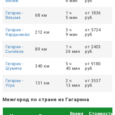
Велиж
6 мин
руб.
Гагарин -
1 ч
от 1836
68 км
Вязьма
5 мин
руб.
Гагарин -
3 ч
от 5724
212 км
Кардымово
9 мин
руб.
Гагарин -
1 ч
от 2403
89 км
Сычёвка
26 мин
руб.
Гагарин -
5 ч
от 9180
340 км
Шумячи
40 мин
руб.
Гагарин -
2 ч
от 3537
131 км
Угра
13 мин
руб.
Межгород по стране из Гагарина
Время
Стоимость