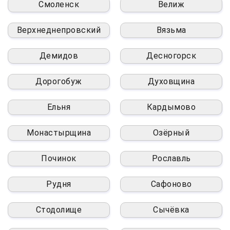
Смоленск
Велиж
Верхнеднепровский
Вязьма
Демидов
Десногорск
Дорогобуж
Духовщина
Ельня
Кардымово
Монастырщина
Озёрный
Починок
Рославль
Рудня
Сафоново
Стодолище
Сычёвка