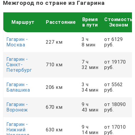
Межгород по стране из Гагарина
Время
Стоимость
Маршрут
Расстояние
в пути
Эконом
Гагарин -
3 ч
от 6129
227 км
Москва
8 мин
руб.
Гагарин -
7 ч
от 19170
Санкт-
710 км
32 мин
руб.
Петербург
Гагарин -
3 ч
от 5562
206 км
Балашиха
34 мин
руб.
Гагарин -
9 ч
от 18090
670 км
Воронеж
43 мин
руб.
Гагарин -
9 ч
от 17010
Нижний
630 км
14 мин
руб.