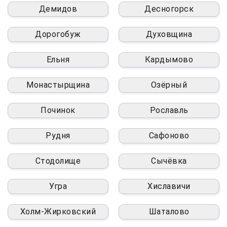
Демидов
Десногорск
Дорогобуж
Духовщина
Ельня
Кардымово
Монастырщина
Озёрный
Починок
Рославль
Рудня
Сафоново
Стодолище
Сычёвка
Угра
Хиславичи
Холм-Жирковский
Шаталово