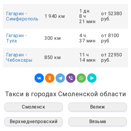
1 дн.
Гагарин -
от 52380
1 940 км
8 ч
Симферополь
руб.
21 мин
Гагарин -
4 ч
от 8100
300 км
Тула
37 мин
руб.
Гагарин -
11 ч
от 22950
850 км
Чебоксары
14 мин
руб.
Такси в городах Смоленской области
Смоленск
Велиж
Верхнеднепровский
Вязьма