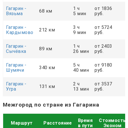
Гагарин -
1 ч
от 1836
68 км
Вязьма
5 мин
руб.
Гагарин -
3 ч
от 5724
212 км
Кардымово
9 мин
руб.
Гагарин -
1 ч
от 2403
89 км
Сычёвка
26 мин
руб.
Гагарин -
5 ч
от 9180
340 км
Шумячи
40 мин
руб.
Гагарин -
2 ч
от 3537
131 км
Угра
13 мин
руб.
Межгород по стране из Гагарина
Время
Стоимость
Маршрут
Расстояние
в пути
Эконом