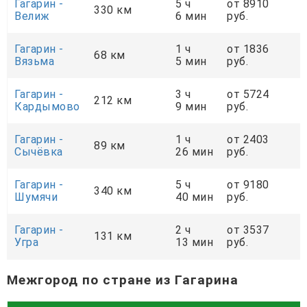
Гагарин -
5 ч
от 8910
330 км
Велиж
6 мин
руб.
Гагарин -
1 ч
от 1836
68 км
Вязьма
5 мин
руб.
Гагарин -
3 ч
от 5724
212 км
Кардымово
9 мин
руб.
Гагарин -
1 ч
от 2403
89 км
Сычёвка
26 мин
руб.
Гагарин -
5 ч
от 9180
340 км
Шумячи
40 мин
руб.
Гагарин -
2 ч
от 3537
131 км
Угра
13 мин
руб.
Межгород по стране из Гагарина