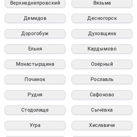
Верхнеднепровский
Вязьма
Демидов
Десногорск
Дорогобуж
Духовщина
Ельня
Кардымово
Монастырщина
Озёрный
Починок
Рославль
Рудня
Сафоново
Стодолище
Сычёвка
Угра
Хиславичи