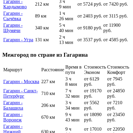
Гагарин -
3 ч
212 км
от 5724 руб.
от 7420 руб.
Кардымово
9 мин
Гагарин -
1 ч
89 км
от 2403 руб.
от 3115 руб.
Сычёвка
26 мин
Гагарин -
5 ч
от 11900
340 км
от 9180 руб.
Шумячи
40 мин
руб.
2 ч
Гагарин - Угра
131 км
от 3537 руб.
от 4585 руб.
13 мин
Межгород по стране из Гагарина
Время в
Стоимость
Стоимость
Маршрут
Расстояние
пути
Эконом
Комфорт
3 ч
от 6129
от 7945
Гагарин - Москва
227 км
8 мин
руб.
руб.
Гагарин - Санкт-
7 ч
от 19170
от 24850
710 км
Петербург
32 мин
руб.
руб.
Гагарин -
3 ч
от 5562
от 7210
206 км
Балашиха
34 мин
руб.
руб.
Гагарин -
9 ч
от 18090
от 23450
670 км
Воронеж
43 мин
руб.
руб.
Гагарин -
9 ч
от 17010
от 22050
Нижний
630 км