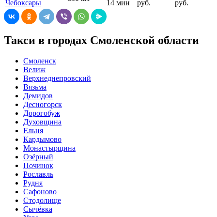
Чебоксары
14 мин
руб.
руб.
Такси в городах Смоленской области
Смоленск
Велиж
Верхнеднепровский
Вязьма
Демидов
Десногорск
Дорогобуж
Духовщина
Ельня
Кардымово
Монастырщина
Озёрный
Починок
Рославль
Рудня
Сафоново
Стодолище
Сычёвка