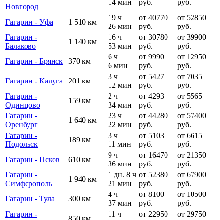
14 мин
руб.
руб.
Новгород
19 ч
от 40770
от 52850
Гагарин - Уфа
1 510 км
26 мин
руб.
руб.
Гагарин -
16 ч
от 30780
от 39900
1 140 км
Балаково
53 мин
руб.
руб.
6 ч
от 9990
от 12950
Гагарин - Брянск
370 км
6 мин
руб.
руб.
3 ч
от 5427
от 7035
Гагарин - Калуга
201 км
12 мин
руб.
руб.
Гагарин -
2 ч
от 4293
от 5565
159 км
Одинцово
34 мин
руб.
руб.
Гагарин -
23 ч
от 44280
от 57400
1 640 км
Оренбург
22 мин
руб.
руб.
Гагарин -
3 ч
от 5103
от 6615
189 км
Подольск
11 мин
руб.
руб.
9 ч
от 16470
от 21350
Гагарин - Псков
610 км
36 мин
руб.
руб.
Гагарин -
1 дн. 8 ч
от 52380
от 67900
1 940 км
Симферополь
21 мин
руб.
руб.
4 ч
от 8100
от 10500
Гагарин - Тула
300 км
37 мин
руб.
руб.
Гагарин -
11 ч
от 22950
от 29750
850 км