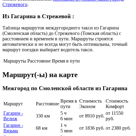
Стрежевого
.
Из Гагарина в Стрежевой
:
Таблица маршрутов междугороднего такси из Гагарина
(Смоленская область) до Стрежевого (Томская область) с
расстоянием и временем в пути. Маршруты строятся
автоматически и не всегда могут быть оптимальны, точный
маршрут поездки выбирает водитель такси.
Маршруты
Расстояние
Время в пути
Маршрут(-ы) на карте
Межгород по Смоленской области из Гагарина
Время в
Стоимость
Стоимость
Маршрут
Расстояние
пути
Эконом
Комфорт
Гагарин -
5 ч
от 11550
330 км
от 8910 руб.
Велиж
6 мин
руб.
Гагарин -
1 ч
68 км
от 1836 руб.
от 2380 руб.
Вязьма
5 мин