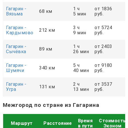
Гагарин -
1 ч
от 1836
68 км
Вязьма
5 мин
руб.
Гагарин -
3 ч
от 5724
212 км
Кардымово
9 мин
руб.
Гагарин -
1 ч
от 2403
89 км
Сычёвка
26 мин
руб.
Гагарин -
5 ч
от 9180
340 км
Шумячи
40 мин
руб.
Гагарин -
2 ч
от 3537
131 км
Угра
13 мин
руб.
Межгород по стране из Гагарина
Время
Стоимость
Маршрут
Расстояние
в пути
Эконом