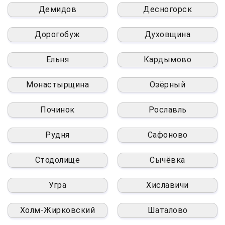
Демидов
Десногорск
Дорогобуж
Духовщина
Ельня
Кардымово
Монастырщина
Озёрный
Починок
Рославль
Рудня
Сафоново
Стодолище
Сычёвка
Угра
Хиславичи
Холм-Жирковский
Шаталово