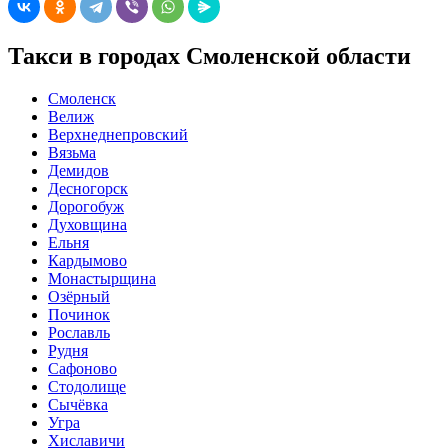
Такси в городах Смоленской области
Смоленск
Велиж
Верхнеднепровский
Вязьма
Демидов
Десногорск
Дорогобуж
Духовщина
Ельня
Кардымово
Монастырщина
Озёрный
Починок
Рославль
Рудня
Сафоново
Стодолище
Сычёвка
Угра
Хиславичи