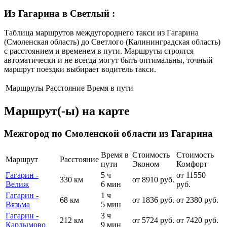
Из Гагарина в Светлый
:
Таблица маршрутов междугороднего такси из Гагарина
(Смоленская область) до Светлого (Калининградская область)
с расстоянием и временем в пути. Маршруты строятся
автоматически и не всегда могут быть оптимальны, точный
маршрут поездки выбирает водитель такси.
Маршруты
Расстояние
Время в пути
Маршрут(-ы) на карте
Межгород по Смоленской области из Гагарина
Время в
Стоимость
Стоимость
Маршрут
Расстояние
пути
Эконом
Комфорт
Гагарин -
5 ч
от 11550
330 км
от 8910 руб.
Велиж
6 мин
руб.
Гагарин -
1 ч
68 км
от 1836 руб.
от 2380 руб.
Вязьма
5 мин
Гагарин -
3 ч
212 км
от 5724 руб.
от 7420 руб.
Кардымово
9 мин