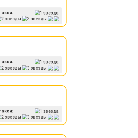
такси:
такси:
такси: