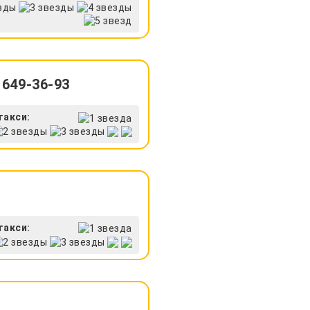
 649-36-93
такси:
такси: