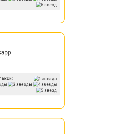
sapp
такси: