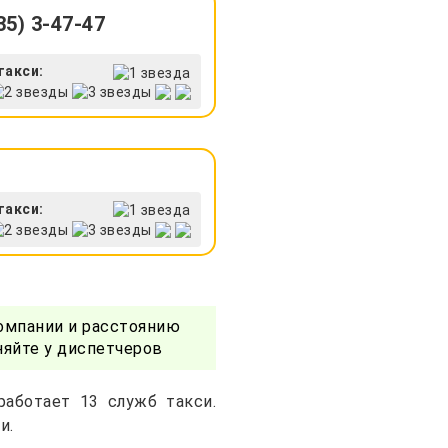
5) 3-47-47
такси:
такси:
омпании и расстоянию
няйте у диспетчеров
работает 13 служб такси.
и.