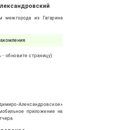
Александровский
м межгорода из Гагарина
акомления.
- обновите страницу):
адимиро-Александровское»
 мобильное приложение на
тчера.