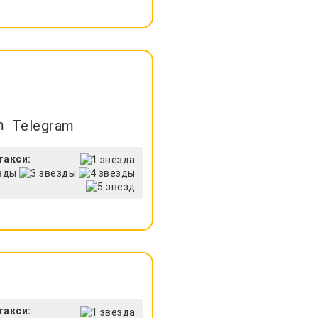
Telegram
такси:
такси: