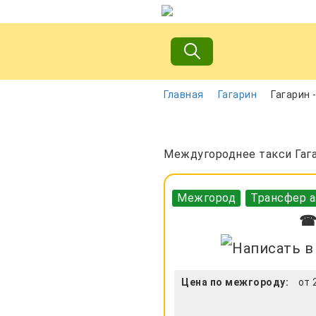
Главная
Гагарин
Гагарин 
Междугороднее такси Гага
Межгород
Трансфер а
☎ 
Цена по межгороду:
от 