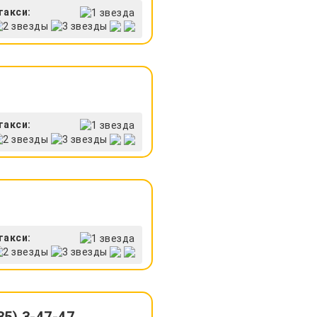
такси:
такси:
такси: