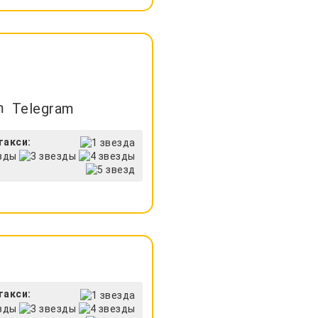
Telegram
такси:
такси: