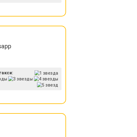
sapp
такси: