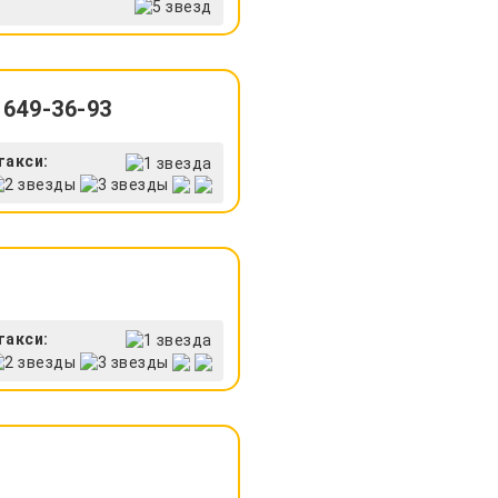
 649-36-93
такси:
такси: