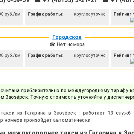
5) 6-59-59
☎ +7 (48135) 3-21-21
☎ +7 (4813
30 руб./км
График работы:
круглосуточно
Рейтинг 
Городское
☎ Нет номера
30 руб./км
График работы:
круглосуточно
Рейтинг 
ссчитана приблизительно по междугороднему тарифу к
ом Заозёрск. Точную стоимость уточняйте у диспетчер
такси из Гагарина в Заозёрск - работает 13 служб
р номера произойдет автоматически.
на междугороднее такси из Гагарина в За