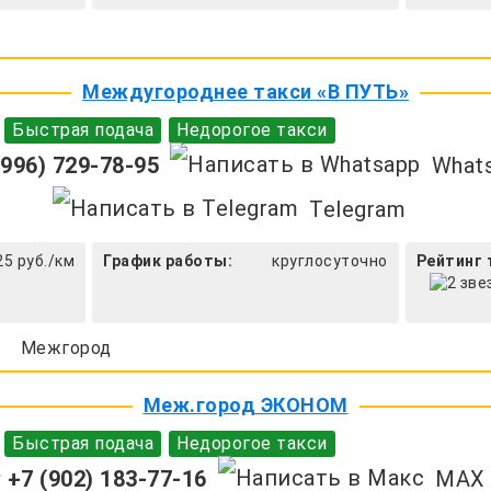
Междугороднее такси «В ПУТЬ»
Быстрая подача
Недорогое такси
996) 729-78-95
What
Telegram
25 руб./км
График работы:
круглосуточно
Рейтинг 
Межгород
Меж.город ЭКОНОМ
Быстрая подача
Недорогое такси
+7 (902) 183-77-16
MAX