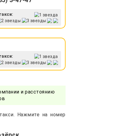
5) 3-47-47
такси:
такси:
омпании и расстоянию
ов
 такси. Нажмите на номер
озёрск