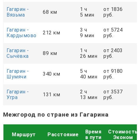
Гагарин -
1 ч
от 1836
68 км
Вязьма
5 мин
руб.
Гагарин -
3 ч
от 5724
212 км
Кардымово
9 мин
руб.
Гагарин -
1 ч
от 2403
89 км
Сычёвка
26 мин
руб.
Гагарин -
5 ч
от 9180
340 км
Шумячи
40 мин
руб.
Гагарин -
2 ч
от 3537
131 км
Угра
13 мин
руб.
Межгород по стране из Гагарина
Время
Стоимость
Маршрут
Расстояние
в пути
Эконом