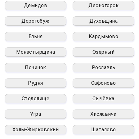
Демидов
Десногорск
Дорогобуж
Духовщина
Ельня
Кардымово
Монастырщина
Озёрный
Починок
Рославль
Рудня
Сафоново
Стодолище
Сычёвка
Угра
Хиславичи
Холм-Жирковский
Шаталово