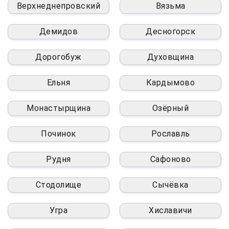
Верхнеднепровский
Вязьма
Демидов
Десногорск
Дорогобуж
Духовщина
Ельня
Кардымово
Монастырщина
Озёрный
Починок
Рославль
Рудня
Сафоново
Стодолище
Сычёвка
Угра
Хиславичи