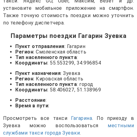
такси: Яндекс GO, Uber, Максим, Везет и др.
установите мобильное приложение на смартфон.
Также точную стоимость поездки можно уточнить
по телефону диспетчера.
Параметры поездки Гагарин Зуевка
Пункт отправления
: Гагарин
Регион
: Смоленская область
Тип населенного пункта
:
Координаты
: 55.553299, 34.996854
Пункт назначения
: Зуевка
Регион
: Кировская область
Тип населенного пункта
: город
Координаты
: 58.406027, 51.138969
Расстояние
:
Время в пути
:
Просмотреть все такси
Гагарина
. По приезду в
Зуевка можно воспользоваться
местными
службами такси города Зуевки
.