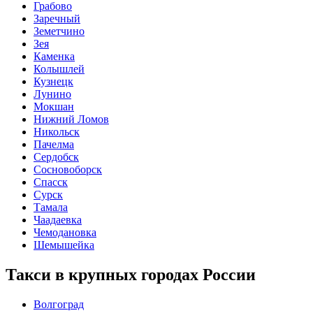
Грабово
Заречный
Земетчино
Зея
Каменка
Колышлей
Кузнецк
Лунино
Мокшан
Нижний Ломов
Никольск
Пачелма
Сердобск
Сосновоборск
Спасск
Сурск
Тамала
Чаадаевка
Чемодановка
Шемышейка
Такси в крупных городах России
Волгоград