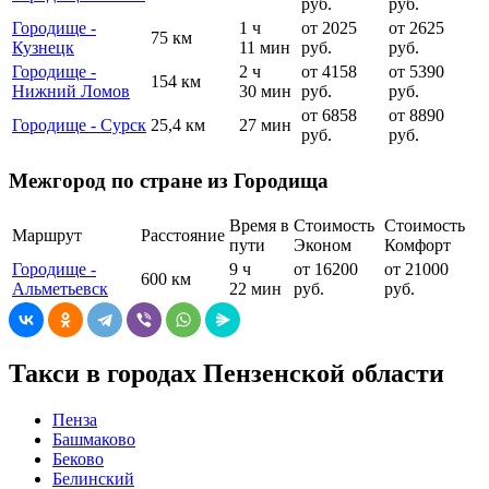
руб.
руб.
Городище -
1 ч
от 2025
от 2625
75 км
Кузнецк
11 мин
руб.
руб.
Городище -
2 ч
от 4158
от 5390
154 км
Нижний Ломов
30 мин
руб.
руб.
от 6858
от 8890
Городище - Сурск
25,4 км
27 мин
руб.
руб.
Межгород по стране из Городища
Время в
Стоимость
Стоимость
Маршрут
Расстояние
пути
Эконом
Комфорт
Городище -
9 ч
от 16200
от 21000
600 км
Альметьевск
22 мин
руб.
руб.
Такси в городах Пензенской области
Пенза
Башмаково
Беково
Белинский