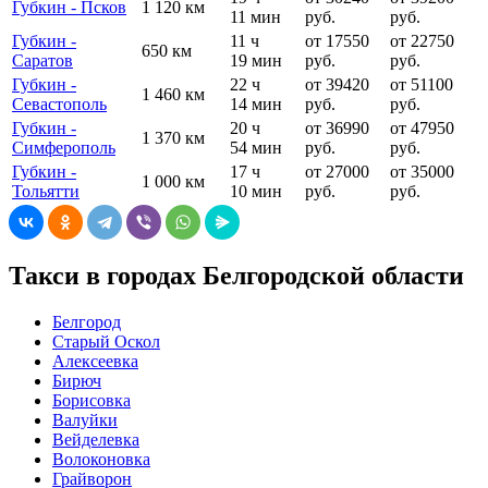
Губкин - Псков
1 120 км
11 мин
руб.
руб.
Губкин -
11 ч
от 17550
от 22750
650 км
Саратов
19 мин
руб.
руб.
Губкин -
22 ч
от 39420
от 51100
1 460 км
Севастополь
14 мин
руб.
руб.
Губкин -
20 ч
от 36990
от 47950
1 370 км
Симферополь
54 мин
руб.
руб.
Губкин -
17 ч
от 27000
от 35000
1 000 км
Тольятти
10 мин
руб.
руб.
Такси в городах Белгородской области
Белгород
Старый Оскол
Алексеевка
Бирюч
Борисовка
Валуйки
Вейделевка
Волоконовка
Грайворон