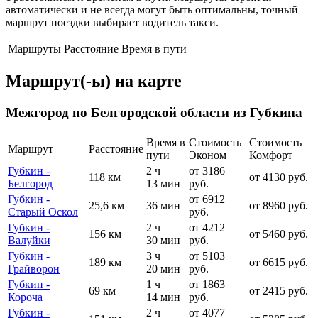
автоматически и не всегда могут быть оптимальны, точный
маршрут поездки выбирает водитель такси.
Маршруты
Расстояние
Время в пути
Маршрут(-ы) на карте
Межгород по Белгородской области из Губкина
Время в
Стоимость
Стоимость
Маршрут
Расстояние
пути
Эконом
Комфорт
Губкин -
2 ч
от 3186
118 км
от 4130 руб.
Белгород
13 мин
руб.
Губкин -
от 6912
25,6 км
36 мин
от 8960 руб.
Старый Оскол
руб.
Губкин -
2 ч
от 4212
156 км
от 5460 руб.
Валуйки
30 мин
руб.
Губкин -
3 ч
от 5103
189 км
от 6615 руб.
Грайворон
20 мин
руб.
Губкин -
1 ч
от 1863
69 км
от 2415 руб.
Короча
14 мин
руб.
Губкин -
2 ч
от 4077