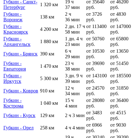
Губкин - Санкт-
19 ч
от 35640
от 46200
1 320 км
Петербург
37 мин
руб.
руб.
Губкин -
2 ч
от 3726
от 4830
138 км
Воронеж
36 мин
руб.
руб.
Губкин -
2 дн. 17 ч
от 113400
от 147000
4 200 км
Красноярск
58 мин
руб.
руб.
Губкин -
1 дн. 4 ч
от 50760
от 65800
1 880 км
Архангельск
23 мин
руб.
руб.
6 ч
от 10530
от 13650
Губкин - Брянск
390 км
29 мин
руб.
руб.
Губкин -
23 ч
от 39690
от 51450
1 470 км
Евпатория
38 мин
руб.
руб.
Губкин -
3 дн. 9 ч
от 143100
от 185500
5 300 км
Иркутск
39 мин
руб.
руб.
12 ч
от 24570
от 31850
Губкин - Ковров
910 км
34 мин
руб.
руб.
Губкин -
15 ч
от 28080
от 36400
1 040 км
Кострома
4 мин
руб.
руб.
от 3483
от 4515
Губкин - Курск
129 км
2 ч 3 мин
руб.
руб.
от 6966
от 9030
Губкин - Орел
258 км
4 ч 4 мин
руб.
руб.
19 ч
от 30240
от 39200