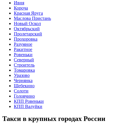
Ивня
Короча
Красная Яруга
Маслова Пристань
Новый Оскол
Октябрьский
Пролетарский
Прохоровка
Разумное
Ракитное
Ровеньки
Северный
Строитель
Томаровка
Уразово
Чернянка
Шебекино
Солоти
Головчино
КПП Ровеньки
КПП Валуйки
Такси в крупных городах России