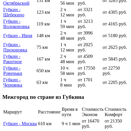
151 км
от 5285 руб.
Октябрьский
56 мин
руб.
Губкин -
2 ч
от 3321
123 км
от 4305 руб.
Шебекино
12 мин
руб.
Губкин -
1 ч
от 3213
119 км
от 4165 руб.
Волоконовка
59 мин
руб.
2 ч
от 3996
Губкин - Ивня
148 км
от 5180 руб.
48 мин
руб.
Губкин -
1 ч
от 2025
75 км
от 2625 руб.
Прохоровка
12 мин
руб.
Губкин -
2 ч
от 4509
167 км
от 5845 руб.
Ракитное
48 мин
руб.
Губкин -
10 ч
от 17550
от 22750
650 км
Ровеньки
58 мин
руб.
руб.
Губкин -
1 ч
от 1701
63 км
от 2205 руб.
Чернянка
8 мин
руб.
Межгород по стране из Губкина
Время в
Стоимость
Стоимость
Маршрут
Расстояние
пути
Эконом
Комфорт
от 16470
от 21350
Губкин - Москва
610 км
9 ч 1 мин
руб.
руб.