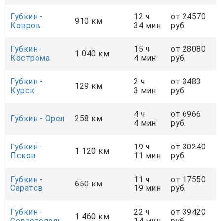
Губкин -
12 ч
от 24570
910 км
Ковров
34 мин
руб.
Губкин -
15 ч
от 28080
1 040 км
Кострома
4 мин
руб.
Губкин -
2 ч
от 3483
129 км
Курск
3 мин
руб.
4 ч
от 6966
Губкин - Орел
258 км
4 мин
руб.
Губкин -
19 ч
от 30240
1 120 км
Псков
11 мин
руб.
Губкин -
11 ч
от 17550
650 км
Саратов
19 мин
руб.
Губкин -
22 ч
от 39420
1 460 км
Севастополь
14 мин
руб.