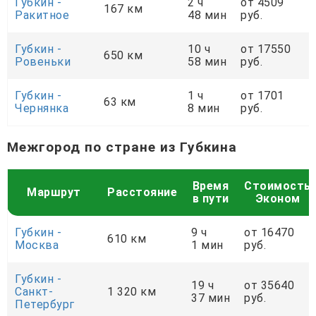
Губкин -
2 ч
от 4509
167 км
Ракитное
48 мин
руб.
Губкин -
10 ч
от 17550
650 км
Ровеньки
58 мин
руб.
Губкин -
1 ч
от 1701
63 км
Чернянка
8 мин
руб.
Межгород по стране из Губкина
Время
Стоимость
Маршрут
Расстояние
в пути
Эконом
Губкин -
9 ч
от 16470
610 км
Москва
1 мин
руб.
Губкин -
19 ч
от 35640
Санкт-
1 320 км
37 мин
руб.
Петербург