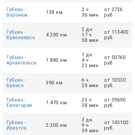
Губкин -
2 ч
от 3726
138 км
Воронеж
36 мин
руб.
2 дн.
Губкин -
от 113400
4 200 км
17 ч
Красноярск
руб.
58 мин
1 дн.
Губкин -
от 50760
1 880 км
4 ч
Архангельск
руб.
23 мин
Губкин -
6 ч
от 10530
390 км
Брянск
29 мин
руб.
Губкин -
23 ч
от 39690
1 470 км
Евпатория
38 мин
руб.
3 дн.
Губкин -
от 143100
5 300 км
9 ч
Иркутск
руб.
39 мин