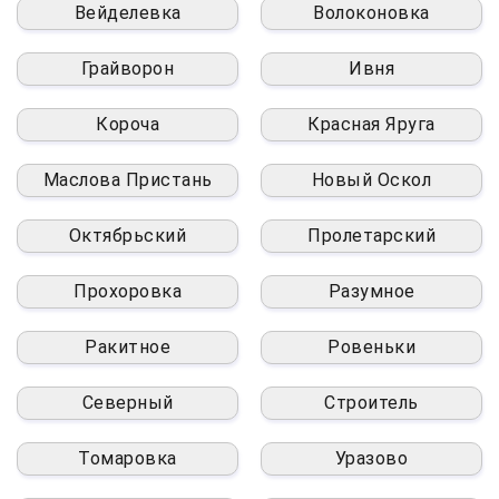
Вейделевка
Волоконовка
Грайворон
Ивня
Короча
Красная Яруга
Маслова Пристань
Новый Оскол
Октябрьский
Пролетарский
Прохоровка
Разумное
Ракитное
Ровеньки
Северный
Строитель
Томаровка
Уразово