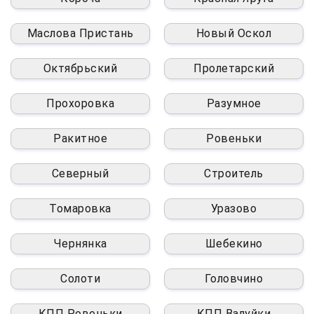
Маслова Пристань
Новый Оскол
Октябрьский
Пролетарский
Прохоровка
Разумное
Ракитное
Ровеньки
Северный
Строитель
Томаровка
Уразово
Чернянка
Шебекино
Солоти
Головчино
КПП Ровеньки
КПП Валуйки