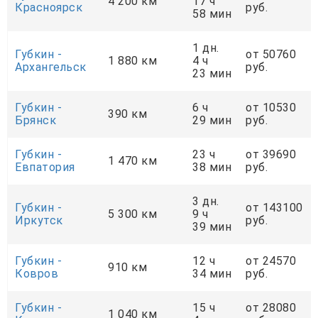
4 200 км
17 ч
Красноярск
руб.
58 мин
1 дн.
Губкин -
от 50760
1 880 км
4 ч
Архангельск
руб.
23 мин
Губкин -
6 ч
от 10530
390 км
Брянск
29 мин
руб.
Губкин -
23 ч
от 39690
1 470 км
Евпатория
38 мин
руб.
3 дн.
Губкин -
от 143100
5 300 км
9 ч
Иркутск
руб.
39 мин
Губкин -
12 ч
от 24570
910 км
Ковров
34 мин
руб.
Губкин -
15 ч
от 28080
1 040 км