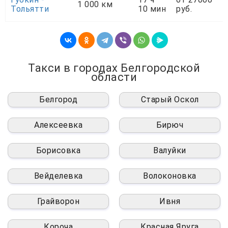
1 000 км
Тольятти
10 мин
руб.
Такси в городах Белгородской
области
Белгород
Старый Оскол
Алексеевка
Бирюч
Борисовка
Валуйки
Вейделевка
Волоконовка
Грайворон
Ивня
Короча
Красная Яруга