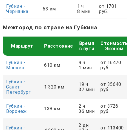
Губкин -
1 ч
от 1701
63 км
Чернянка
8 мин
руб.
Межгород по стране из Губкина
Время
Стоимость
Маршрут
Расстояние
в пути
Эконом
Губкин -
9 ч
от 16470
610 км
Москва
1 мин
руб.
Губкин -
19 ч
от 35640
Санкт-
1 320 км
37 мин
руб.
Петербург
Губкин -
2 ч
от 3726
138 км
Воронеж
36 мин
руб.
2 дн.
Губкин -
от 113400