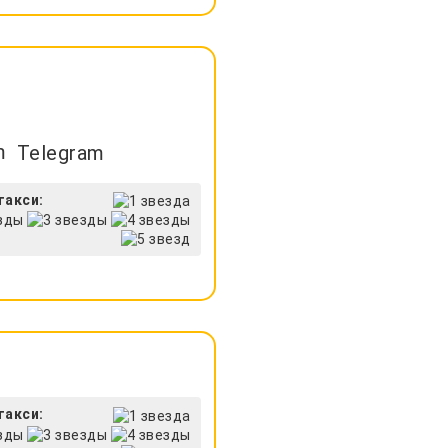
Telegram
такси:
такси: