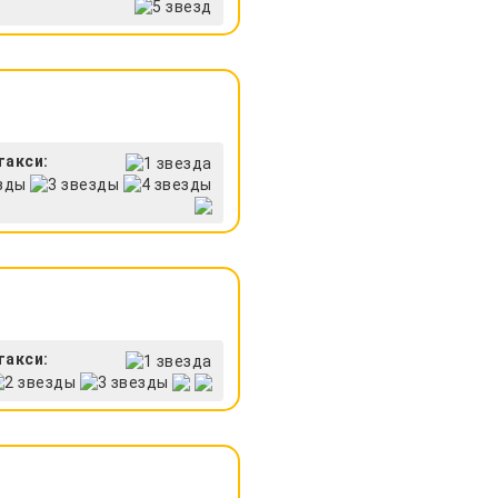
такси:
такси: