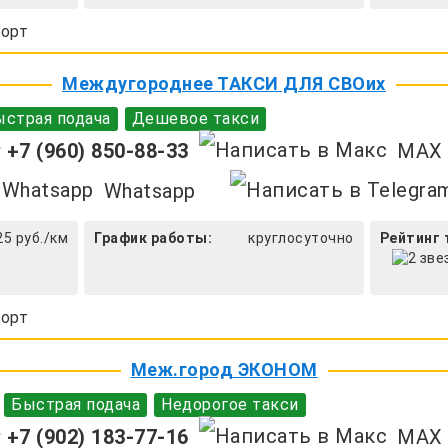
орт
Междугороднее ТАКСИ ДЛЯ СВОих
страя подача
Дешевое такси
+7 (960) 850-88-33
MAX
Whatsapp
25 руб./км
График работы:
круглосуточно
Рейтинг 
орт
Меж.город ЭКОНОМ
Быстрая подача
Недорогое такси
+7 (902) 183-77-16
MAX