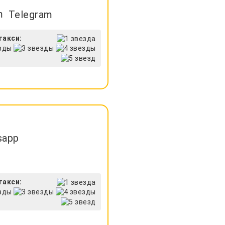
Telegram
такси:
sapp
такси: