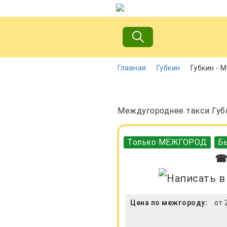
Главная
Губкин
Губкин - 
Междугороднее такси Губк
Только МЕЖГОРОД
Бы
☎ 
Цена по межгороду:
от 