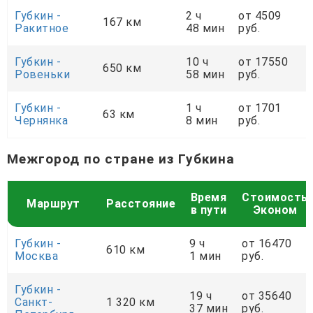
Губкин -
2 ч
от 4509
167 км
Ракитное
48 мин
руб.
Губкин -
10 ч
от 17550
650 км
Ровеньки
58 мин
руб.
Губкин -
1 ч
от 1701
63 км
Чернянка
8 мин
руб.
Межгород по стране из Губкина
Время
Стоимость
Маршрут
Расстояние
в пути
Эконом
Губкин -
9 ч
от 16470
610 км
Москва
1 мин
руб.
Губкин -
19 ч
от 35640
Санкт-
1 320 км
37 мин
руб.