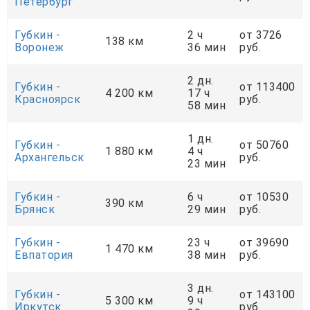
Петербург
Губкин -
2 ч
от 3726
138 км
Воронеж
36 мин
руб.
2 дн.
Губкин -
от 113400
4 200 км
17 ч
Красноярск
руб.
58 мин
1 дн.
Губкин -
от 50760
1 880 км
4 ч
Архангельск
руб.
23 мин
Губкин -
6 ч
от 10530
390 км
Брянск
29 мин
руб.
Губкин -
23 ч
от 39690
1 470 км
Евпатория
38 мин
руб.
3 дн.
Губкин -
от 143100
5 300 км
9 ч
Иркутск
руб.