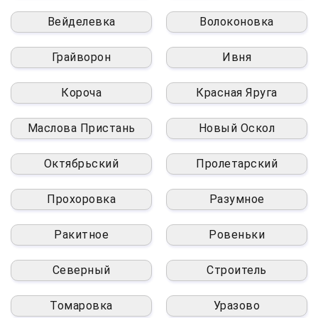
Вейделевка
Волоконовка
Грайворон
Ивня
Короча
Красная Яруга
Маслова Пристань
Новый Оскол
Октябрьский
Пролетарский
Прохоровка
Разумное
Ракитное
Ровеньки
Северный
Строитель
Томаровка
Уразово