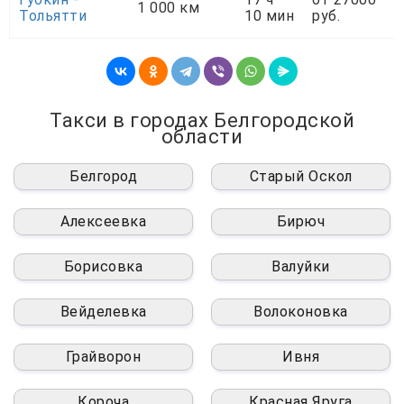
1 000 км
Тольятти
10 мин
руб.
Такси в городах Белгородской
области
Белгород
Старый Оскол
Алексеевка
Бирюч
Борисовка
Валуйки
Вейделевка
Волоконовка
Грайворон
Ивня
Короча
Красная Яруга