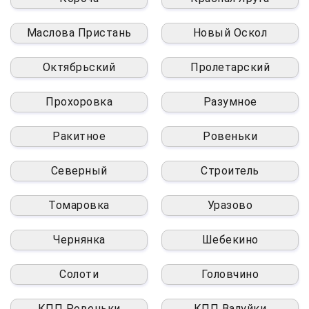
Маслова Пристань
Новый Оскол
Октябрьский
Пролетарский
Прохоровка
Разумное
Ракитное
Ровеньки
Северный
Строитель
Томаровка
Уразово
Чернянка
Шебекино
Солоти
Головчино
КПП Ровеньки
КПП Валуйки