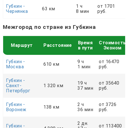
Губкин -
1 ч
от 1701
63 км
Чернянка
8 мин
руб.
Межгород по стране из Губкина
Время
Стоимость
Маршрут
Расстояние
в пути
Эконом
Губкин -
9 ч
от 16470
610 км
Москва
1 мин
руб.
Губкин -
19 ч
от 35640
Санкт-
1 320 км
37 мин
руб.
Петербург
Губкин -
2 ч
от 3726
138 км
Воронеж
36 мин
руб.
2 дн.
Губкин -
от 113400