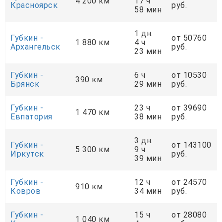
4 200 км
17 ч
Красноярск
руб.
58 мин
1 дн.
Губкин -
от 50760
1 880 км
4 ч
Архангельск
руб.
23 мин
Губкин -
6 ч
от 10530
390 км
Брянск
29 мин
руб.
Губкин -
23 ч
от 39690
1 470 км
Евпатория
38 мин
руб.
3 дн.
Губкин -
от 143100
5 300 км
9 ч
Иркутск
руб.
39 мин
Губкин -
12 ч
от 24570
910 км
Ковров
34 мин
руб.
Губкин -
15 ч
от 28080
1 040 км