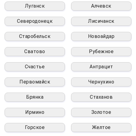
Луганск
Алчевск
Северодонецк
Лисичанск
Старобельск
Новоайдар
Сватово
Рубежное
Счастье
Антрацит
Первомайск
Чернухино
Брянка
Стаханов
Ирмино
Золотое
Горское
Желтое