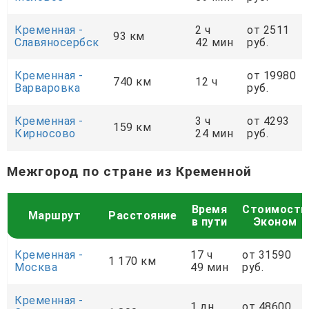
Кременная -
2 ч
от 2511
93 км
Славяносербск
42 мин
руб.
Кременная -
от 19980
740 км
12 ч
Варваровка
руб.
Кременная -
3 ч
от 4293
159 км
Кирносово
24 мин
руб.
Межгород по стране из Кременной
Время
Стоимость
Маршрут
Расстояние
в пути
Эконом
Кременная -
17 ч
от 31590
1 170 км
Москва
49 мин
руб.
Кременная -
1 дн.
от 48600