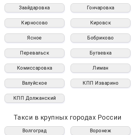
Заайдаровка
Гончаровка
Кирносово
Кировск
Ясное
Бобриково
Перевальск
Бугаевка
Комиссаровка
Лиман
Валуйское
КПП Изварино
КПП Должанский
Такси в крупных городах России
Волгоград
Воронеж