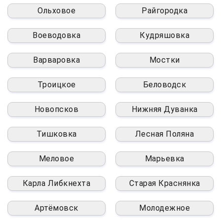
Ольховое
Райгородка
Воеводовка
Кудряшовка
Варваровка
Мостки
Троицкое
Беловодск
Новопсков
Нижняя Дуванка
Тишковка
Лесная Поляна
Меловое
Марьевка
Карла Либкнехта
Старая Краснянка
Артёмовск
Молодежное