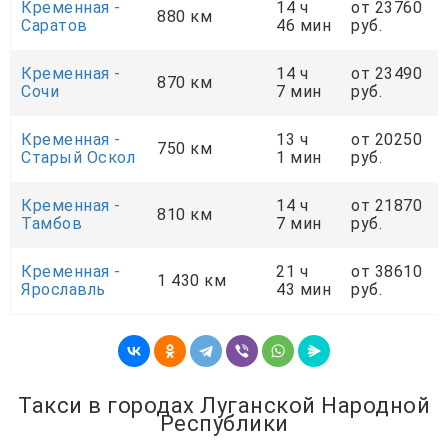
Кременная -
14 ч
от 23760
880 км
Саратов
46 мин
руб.
Кременная -
14 ч
от 23490
870 км
Сочи
7 мин
руб.
Кременная -
13 ч
от 20250
750 км
Старый Оскол
1 мин
руб.
Кременная -
14 ч
от 21870
810 км
Тамбов
7 мин
руб.
Кременная -
21 ч
от 38610
1 430 км
Ярославль
43 мин
руб.
Такси в городах Луганской Народной
Республики