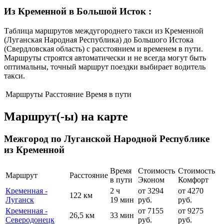
Из Кременной в Большой Исток
:
Таблица маршрутов междугороднего такси из Кременной
(Луганская Народная Республика) до Большого Истока
(Свердловская область) с расстоянием и временем в пути.
Маршруты строятся автоматически и не всегда могут быть
оптимальны, точный маршрут поездки выбирает водитель
такси.
Маршруты
Расстояние
Время в пути
Маршрут(-ы) на карте
Межгород по Луганской Народной Республике
из Кременной
Время
Стоимость
Стоимость
Маршрут
Расстояние
в пути
Эконом
Комфорт
Кременная -
2 ч
от 3294
от 4270
122 км
Луганск
19 мин
руб.
руб.
Кременная -
от 7155
от 9275
26,5 км
33 мин
Северодонецк
руб.
руб.