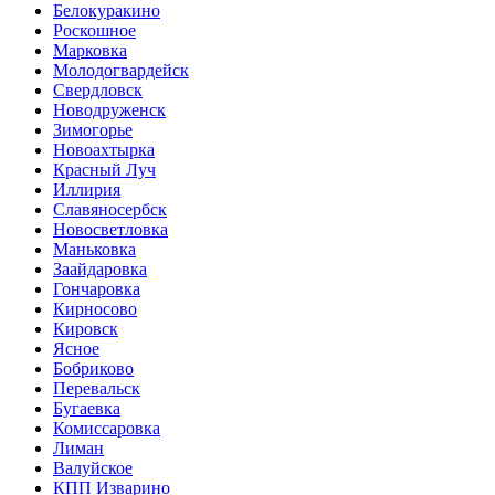
Белокуракино
Роскошное
Марковка
Молодогвардейск
Свердловск
Новодруженск
Зимогорье
Новоахтырка
Красный Луч
Иллирия
Славяносербск
Новосветловка
Маньковка
Заайдаровка
Гончаровка
Кирносово
Кировск
Ясное
Бобриково
Перевальск
Бугаевка
Комиссаровка
Лиман
Валуйское
КПП Изварино