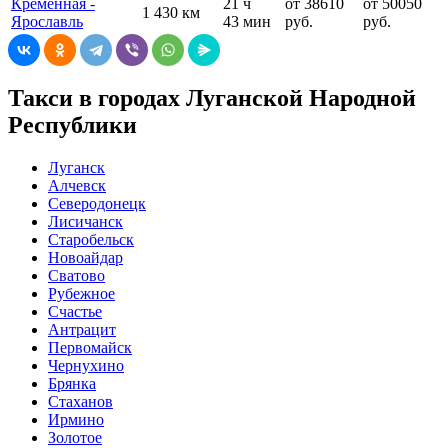
Кременная -
21 ч
от 38610
от 50050
1 430 км
Ярославль
43 мин
руб.
руб.
Такси в городах Луганской Народной
Республики
Луганск
Алчевск
Северодонецк
Лисичанск
Старобельск
Новоайдар
Сватово
Рубежное
Счастье
Антрацит
Первомайск
Чернухино
Брянка
Стаханов
Ирмино
Золотое