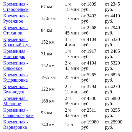
Кременная -
1 ч
от 1809
от 2345
67 км
Старобельск
15 мин
руб.
руб.
Кременная -
от 3402
от 4410
12,6 км
17 мин
Рубежное
руб.
руб.
Кременная -
1 ч
от 2268
от 2940
84 км
Стаханов
45 мин
руб.
руб.
Кременная -
3 ч
от 4104
от 5320
152 км
Красный Луч
4 мин
руб.
руб.
Кременная -
1 ч
от 1917
от 2485
71 км
Новоайдар
17 мин
руб.
руб.
Кременная -
2 ч
от 4104
от 5320
152 км
Ольховое
43 мин
руб.
руб.
Кременная -
от 5265
от 6825
19,5 км
25 мин
Кудряшовка
руб.
руб.
Кременная -
2 ч
от 3294
от 4270
122 км
Беловодск
11 мин
руб.
руб.
Кременная -
2 ч
от 4536
от 5880
168 км
Меловое
59 мин
руб.
руб.
Кременная -
2 ч
от 2511
от 3255
93 км
Славяносербск
42 мин
руб.
руб.
Кременная -
от 19980
от 25900
740 км
12 ч
Варваровка
руб.
руб.