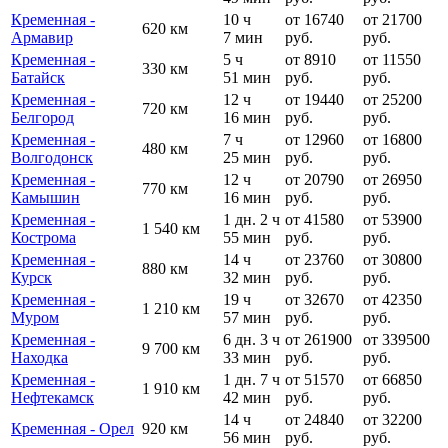
Кременная -
10 ч
от 16740
от 21700
620 км
Армавир
7 мин
руб.
руб.
Кременная -
5 ч
от 8910
от 11550
330 км
Батайск
51 мин
руб.
руб.
Кременная -
12 ч
от 19440
от 25200
720 км
Белгород
16 мин
руб.
руб.
Кременная -
7 ч
от 12960
от 16800
480 км
Волгодонск
25 мин
руб.
руб.
Кременная -
12 ч
от 20790
от 26950
770 км
Камышин
16 мин
руб.
руб.
Кременная -
1 дн. 2 ч
от 41580
от 53900
1 540 км
Кострома
55 мин
руб.
руб.
Кременная -
14 ч
от 23760
от 30800
880 км
Курск
32 мин
руб.
руб.
Кременная -
19 ч
от 32670
от 42350
1 210 км
Муром
57 мин
руб.
руб.
Кременная -
6 дн. 3 ч
от 261900
от 339500
9 700 км
Находка
33 мин
руб.
руб.
Кременная -
1 дн. 7 ч
от 51570
от 66850
1 910 км
Нефтекамск
42 мин
руб.
руб.
14 ч
от 24840
от 32200
Кременная - Орел
920 км
56 мин
руб.
руб.