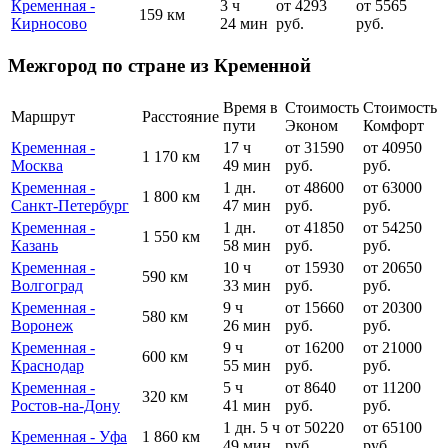
Кременная -
3 ч
от 4293
от 5565
159 км
Кирносово
24 мин
руб.
руб.
Межгород по стране из Кременной
Время в
Стоимость
Стоимость
Маршрут
Расстояние
пути
Эконом
Комфорт
Кременная -
17 ч
от 31590
от 40950
1 170 км
Москва
49 мин
руб.
руб.
Кременная -
1 дн.
от 48600
от 63000
1 800 км
Санкт-Петербург
47 мин
руб.
руб.
Кременная -
1 дн.
от 41850
от 54250
1 550 км
Казань
58 мин
руб.
руб.
Кременная -
10 ч
от 15930
от 20650
590 км
Волгоград
33 мин
руб.
руб.
Кременная -
9 ч
от 15660
от 20300
580 км
Воронеж
26 мин
руб.
руб.
Кременная -
9 ч
от 16200
от 21000
600 км
Краснодар
55 мин
руб.
руб.
Кременная -
5 ч
от 8640
от 11200
320 км
Ростов-на-Дону
41 мин
руб.
руб.
1 дн. 5 ч
от 50220
от 65100
Кременная - Уфа
1 860 км
49 мин
руб.
руб.