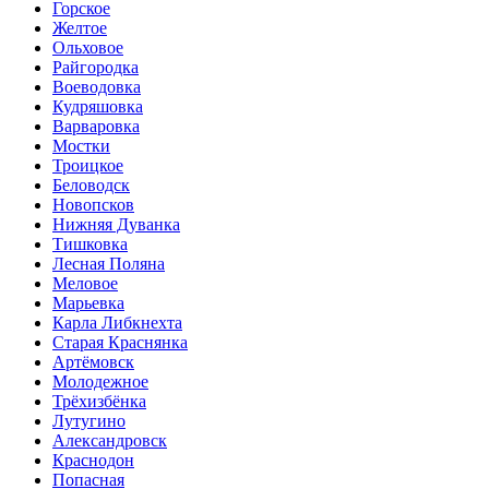
Горское
Желтое
Ольховое
Райгородка
Воеводовка
Кудряшовка
Варваровка
Мостки
Троицкое
Беловодск
Новопсков
Нижняя Дуванка
Тишковка
Лесная Поляна
Меловое
Марьевка
Карла Либкнехта
Старая Краснянка
Артёмовск
Молодежное
Трёхизбёнка
Лутугино
Александровск
Краснодон
Попасная