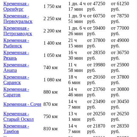
Кременная -
1 дн. 4 ч
от 47250
от 61250
1 750 км
Оренбург
17 мин
руб.
руб.
Кременная -
1 дн. 9 ч
от 60750
от 78750
2 250 км
Первоуральск
51 мин
руб.
руб.
Кременная -
1 дн. 6 ч
от 59400
от 77000
2 200 км
Петрозаводск
26 мин
руб.
руб.
Кременная -
21 ч
от 37800
от 49000
1 400 км
Рыбинск
15 мин
руб.
руб.
Кременная -
16 ч
от 28350
от 36750
1 050 км
Рязань
30 мин
руб.
руб.
Кременная -
11 ч
от 19980
от 25900
740 км
Анапа
58 мин
руб.
руб.
Кременная -
18 ч
от 29160
от 37800
1 080 км
Саранск
6 мин
руб.
руб.
Кременная -
14 ч
от 23760
от 30800
880 км
Саратов
46 мин
руб.
руб.
14 ч
от 23490
от 30450
Кременная - Сочи
870 км
7 мин
руб.
руб.
Кременная -
13 ч
от 20250
от 26250
750 км
Старый Оскол
1 мин
руб.
руб.
Кременная -
14 ч
от 21870
от 28350
810 км
Тамбов
7 мин
руб.
руб.