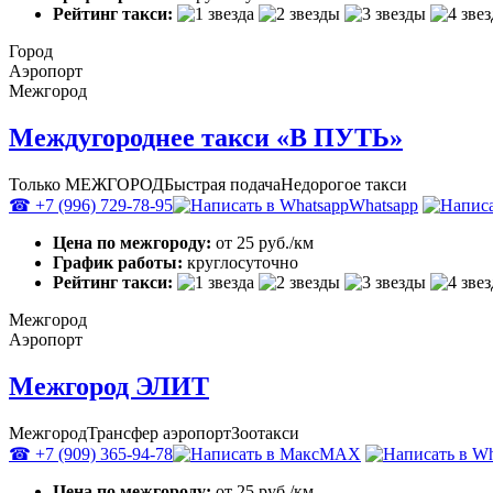
Рейтинг такси:
Город
Аэропорт
Межгород
Междугороднее такси «В ПУТЬ»
Только МЕЖГОРОД
Быстрая подача
Недорогое такси
☎ +7 (996) 729-78-95
Whatsapp
Цена по межгороду:
от 25 руб./км
График работы:
круглосуточно
Рейтинг такси:
Межгород
Аэропорт
Межгород ЭЛИТ
Межгород
Трансфер аэропорт
Зоотакси
☎ +7 (909) 365-94-78
MAX
Цена по межгороду:
от 25 руб./км