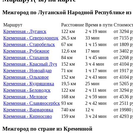
Межгород по Луганской Народной Республике из
Маршрут
Расстояние
Время в пути
Стоимос
Кременная - Луганск
122 км
2 ч 19 мин
от 3294 р
Кременная - Северодонецк
26,5 км
33 мин
от 7155 р
Кременная - Старобельск
67 км
1 ч 15 мин
от 1809 р
Кременная - Рубежное
12,6 км
17 мин
от 3402 р
Кременная - Стаханов
84 км
1 ч 45 мин
от 2268 р
Кременная - Красный Луч
152 км
3 ч 4 мин
от 4104 р
Кременная - Новоайдар
71 км
1 ч 17 мин
от 1917 р
Кременная - Ольховое
152 км
2 ч 43 мин
от 4104 р
Кременная - Кудряшовка
19,5 км
25 мин
от 5265 р
Кременная - Беловодск
122 км
2 ч 11 мин
от 3294 р
Кременная - Меловое
168 км
2 ч 59 мин
от 4536 р
Кременная - Славяносербск
93 км
2 ч 42 мин
от 2511 р
Кременная - Варваровка
740 км
12 ч
от 19980 
Кременная - Кирносово
159 км
3 ч 24 мин
от 4293 р
Межгород по стране из Кременной