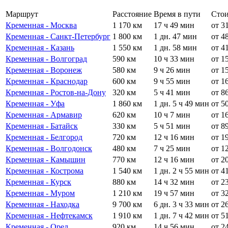
Маршрут
Расстояние
Время в пути
Стои
Кременная - Москва
1 170 км
17 ч 49 мин
от 3
Кременная - Санкт-Петербург
1 800 км
1 дн. 47 мин
от 4
Кременная - Казань
1 550 км
1 дн. 58 мин
от 4
Кременная - Волгоград
590 км
10 ч 33 мин
от 1
Кременная - Воронеж
580 км
9 ч 26 мин
от 1
Кременная - Краснодар
600 км
9 ч 55 мин
от 1
Кременная - Ростов-на-Дону
320 км
5 ч 41 мин
от 8
Кременная - Уфа
1 860 км
1 дн. 5 ч 49 мин
от 5
Кременная - Армавир
620 км
10 ч 7 мин
от 1
Кременная - Батайск
330 км
5 ч 51 мин
от 8
Кременная - Белгород
720 км
12 ч 16 мин
от 1
Кременная - Волгодонск
480 км
7 ч 25 мин
от 1
Кременная - Камышин
770 км
12 ч 16 мин
от 2
Кременная - Кострома
1 540 км
1 дн. 2 ч 55 мин
от 4
Кременная - Курск
880 км
14 ч 32 мин
от 2
Кременная - Муром
1 210 км
19 ч 57 мин
от 3
Кременная - Находка
9 700 км
6 дн. 3 ч 33 мин
от 2
Кременная - Нефтекамск
1 910 км
1 дн. 7 ч 42 мин
от 5
Кременная - Орел
920 км
14 ч 56 мин
от 2