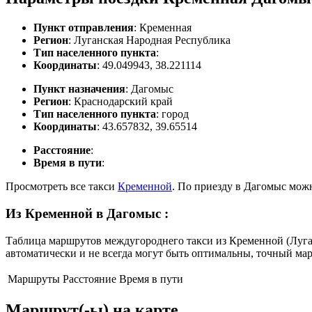
Пункт отправления
: Кременная
Регион
: Луганская Народная Республика
Тип населенного пункта
:
Координаты
: 49.049943, 38.221114
Пункт назначения
: Дагомыс
Регион
: Краснодарский край
Тип населенного пункта
: город
Координаты
: 43.657832, 39.65514
Расстояние
:
Время в пути
:
Просмотреть все такси
Кременной
. По приезду в Дагомыс мож
Из Кременной в Дагомыс
:
Таблица маршрутов междугороднего такси из Кременной (Луган
автоматически и не всегда могут быть оптимальны, точный ма
Маршруты
Расстояние
Время в пути
Маршрут(-ы) на карте