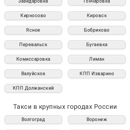
Заайдаровка
Гончаровка
Кирносово
Кировск
Ясное
Бобриково
Перевальск
Бугаевка
Комиссаровка
Лиман
Валуйское
КПП Изварино
КПП Должанский
Такси в крупных городах России
Волгоград
Воронеж