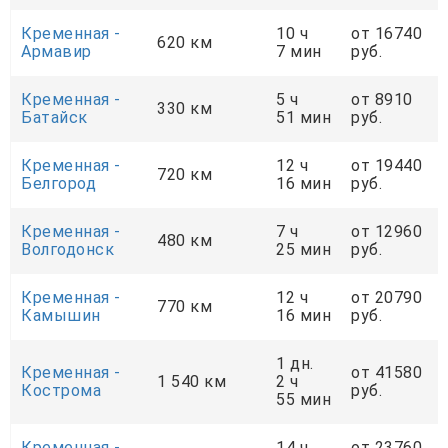
Кременная -
10 ч
от 16740
620 км
Армавир
7 мин
руб.
Кременная -
5 ч
от 8910
330 км
Батайск
51 мин
руб.
Кременная -
12 ч
от 19440
720 км
Белгород
16 мин
руб.
Кременная -
7 ч
от 12960
480 км
Волгодонск
25 мин
руб.
Кременная -
12 ч
от 20790
770 км
Камышин
16 мин
руб.
1 дн.
Кременная -
от 41580
1 540 км
2 ч
Кострома
руб.
55 мин
Кременная -
14 ч
от 23760