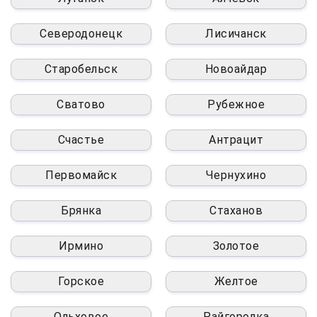
Северодонецк
Лисичанск
Старобельск
Новоайдар
Сватово
Рубежное
Счастье
Антрацит
Первомайск
Чернухино
Брянка
Стаханов
Ирмино
Золотое
Горское
Желтое
Ольховое
Райгородка