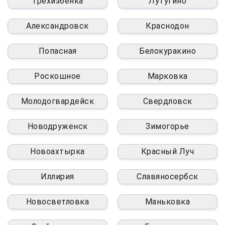
Трёхизбёнка
Лутугино
Александровск
Краснодон
Попасная
Белокуракино
Роскошное
Марковка
Молодогвардейск
Свердловск
Новодруженск
Зимогорье
Новоахтырка
Красный Луч
Иллирия
Славяносербск
Новосветловка
Маньковка