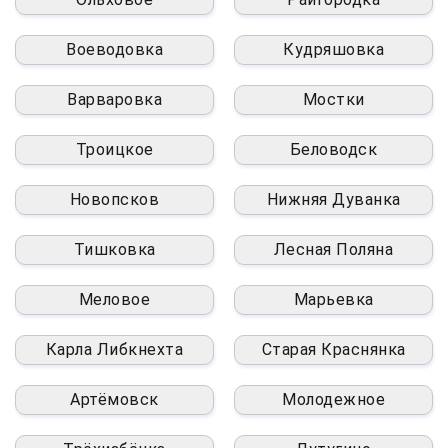
Воеводовка
Кудряшовка
Варваровка
Мостки
Троицкое
Беловодск
Новопсков
Нижняя Дуванка
Тишковка
Лесная Поляна
Меловое
Марьевка
Карла Либкнехта
Старая Краснянка
Артёмовск
Молодежное