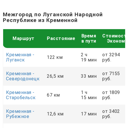
Межгород по Луганской Народной
Республике из Кременной
Время
Стоимост
Маршрут
Расстояние
в пути
Эконом
Кременная -
2 ч
от 3294
122 км
Луганск
19 мин
руб.
Кременная -
от 7155
26,5 км
33 мин
Северодонецк
руб.
Кременная -
1 ч
от 1809
67 км
Старобельск
15 мин
руб.
Кременная -
от 3402
12,6 км
17 мин
Рубежное
руб.