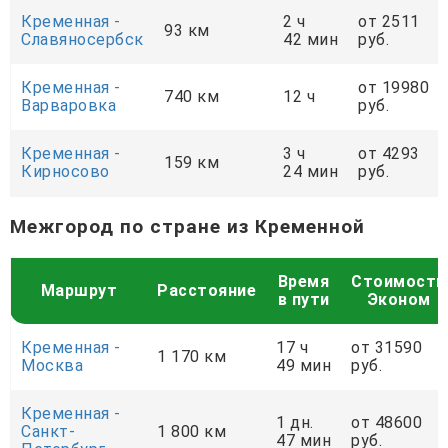
Кременная -
2 ч
от 2511
93 км
Славяносербск
42 мин
руб.
Кременная -
от 19980
740 км
12 ч
Варваровка
руб.
Кременная -
3 ч
от 4293
159 км
Кирносово
24 мин
руб.
Межгород по стране из Кременной
Время
Стоимость
Маршрут
Расстояние
в пути
Эконом
Кременная -
17 ч
от 31590
1 170 км
Москва
49 мин
руб.
Кременная -
1 дн.
от 48600
Санкт-
1 800 км
47 мин
руб.