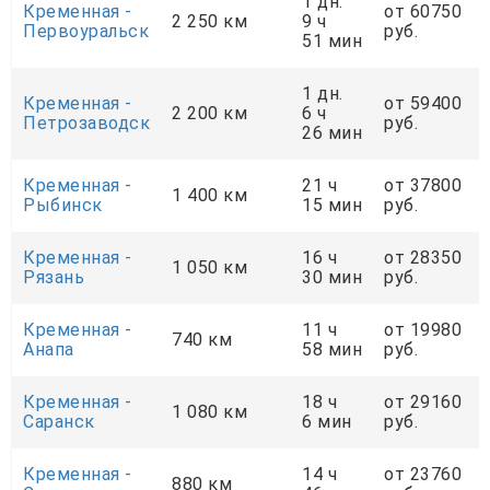
1 дн.
Кременная -
от 60750
2 250 км
9 ч
Первоуральск
руб.
51 мин
1 дн.
Кременная -
от 59400
2 200 км
6 ч
Петрозаводск
руб.
26 мин
Кременная -
21 ч
от 37800
1 400 км
Рыбинск
15 мин
руб.
Кременная -
16 ч
от 28350
1 050 км
Рязань
30 мин
руб.
Кременная -
11 ч
от 19980
740 км
Анапа
58 мин
руб.
Кременная -
18 ч
от 29160
1 080 км
Саранск
6 мин
руб.
Кременная -
14 ч
от 23760
880 км