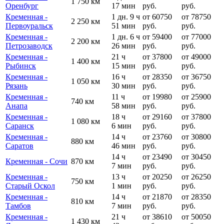
1 750 км
Оренбург
17 мин
руб.
руб.
Кременная -
1 дн. 9 ч
от 60750
от 78750
2 250 км
Первоуральск
51 мин
руб.
руб.
Кременная -
1 дн. 6 ч
от 59400
от 77000
2 200 км
Петрозаводск
26 мин
руб.
руб.
Кременная -
21 ч
от 37800
от 49000
1 400 км
Рыбинск
15 мин
руб.
руб.
Кременная -
16 ч
от 28350
от 36750
1 050 км
Рязань
30 мин
руб.
руб.
Кременная -
11 ч
от 19980
от 25900
740 км
Анапа
58 мин
руб.
руб.
Кременная -
18 ч
от 29160
от 37800
1 080 км
Саранск
6 мин
руб.
руб.
Кременная -
14 ч
от 23760
от 30800
880 км
Саратов
46 мин
руб.
руб.
14 ч
от 23490
от 30450
Кременная - Сочи
870 км
7 мин
руб.
руб.
Кременная -
13 ч
от 20250
от 26250
750 км
Старый Оскол
1 мин
руб.
руб.
Кременная -
14 ч
от 21870
от 28350
810 км
Тамбов
7 мин
руб.
руб.
Кременная -
21 ч
от 38610
от 50050
1 430 км