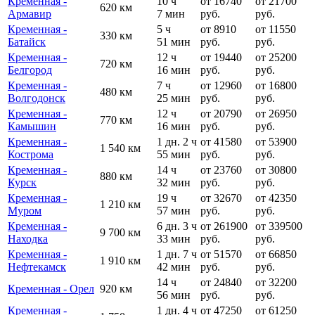
Кременная -
10 ч
от 16740
от 21700
620 км
Армавир
7 мин
руб.
руб.
Кременная -
5 ч
от 8910
от 11550
330 км
Батайск
51 мин
руб.
руб.
Кременная -
12 ч
от 19440
от 25200
720 км
Белгород
16 мин
руб.
руб.
Кременная -
7 ч
от 12960
от 16800
480 км
Волгодонск
25 мин
руб.
руб.
Кременная -
12 ч
от 20790
от 26950
770 км
Камышин
16 мин
руб.
руб.
Кременная -
1 дн. 2 ч
от 41580
от 53900
1 540 км
Кострома
55 мин
руб.
руб.
Кременная -
14 ч
от 23760
от 30800
880 км
Курск
32 мин
руб.
руб.
Кременная -
19 ч
от 32670
от 42350
1 210 км
Муром
57 мин
руб.
руб.
Кременная -
6 дн. 3 ч
от 261900
от 339500
9 700 км
Находка
33 мин
руб.
руб.
Кременная -
1 дн. 7 ч
от 51570
от 66850
1 910 км
Нефтекамск
42 мин
руб.
руб.
14 ч
от 24840
от 32200
Кременная - Орел
920 км
56 мин
руб.
руб.
Кременная -
1 дн. 4 ч
от 47250
от 61250