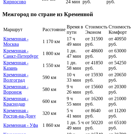
Кирносово
24 мин
руб.
руб.
Межгород по стране из Кременной
Время в
Стоимость
Стоимость
Маршрут
Расстояние
пути
Эконом
Комфорт
Кременная -
17 ч
от 31590
от 40950
1 170 км
Москва
49 мин
руб.
руб.
Кременная -
1 дн.
от 48600
от 63000
1 800 км
Санкт-Петербург
47 мин
руб.
руб.
Кременная -
1 дн.
от 41850
от 54250
1 550 км
Казань
58 мин
руб.
руб.
Кременная -
10 ч
от 15930
от 20650
590 км
Волгоград
33 мин
руб.
руб.
Кременная -
9 ч
от 15660
от 20300
580 км
Воронеж
26 мин
руб.
руб.
Кременная -
9 ч
от 16200
от 21000
600 км
Краснодар
55 мин
руб.
руб.
Кременная -
5 ч
от 8640
от 11200
320 км
Ростов-на-Дону
41 мин
руб.
руб.
1 дн. 5 ч
от 50220
от 65100
Кременная - Уфа
1 860 км
49 мин
руб.
руб.