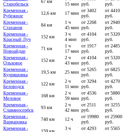
67 км
Старобельск
15 мин
руб.
руб.
Кременная -
от 3402
от 4410
12,6 км
17 мин
Рубежное
руб.
руб.
Кременная -
1 ч
от 2268
от 2940
84 км
Стаханов
45 мин
руб.
руб.
Кременная -
3 ч
от 4104
от 5320
152 км
Красный Луч
4 мин
руб.
руб.
Кременная -
1 ч
от 1917
от 2485
71 км
Новоайдар
17 мин
руб.
руб.
Кременная -
2 ч
от 4104
от 5320
152 км
Ольховое
43 мин
руб.
руб.
Кременная -
от 5265
от 6825
19,5 км
25 мин
Кудряшовка
руб.
руб.
Кременная -
2 ч
от 3294
от 4270
122 км
Беловодск
11 мин
руб.
руб.
Кременная -
2 ч
от 4536
от 5880
168 км
Меловое
59 мин
руб.
руб.
Кременная -
2 ч
от 2511
от 3255
93 км
Славяносербск
42 мин
руб.
руб.
Кременная -
от 19980
от 25900
740 км
12 ч
Варваровка
руб.
руб.
Кременная -
3 ч
от 4293
от 5565
159 км