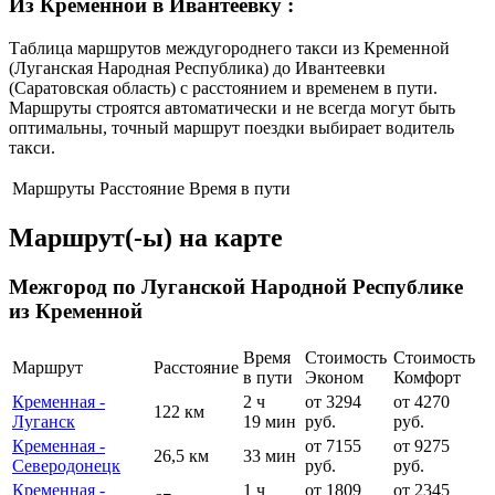
Из Кременной в Ивантеевку
:
Таблица маршрутов междугороднего такси из Кременной
(Луганская Народная Республика) до Ивантеевки
(Саратовская область) с расстоянием и временем в пути.
Маршруты строятся автоматически и не всегда могут быть
оптимальны, точный маршрут поездки выбирает водитель
такси.
Маршруты
Расстояние
Время в пути
Маршрут(-ы) на карте
Межгород по Луганской Народной Республике
из Кременной
Время
Стоимость
Стоимость
Маршрут
Расстояние
в пути
Эконом
Комфорт
Кременная -
2 ч
от 3294
от 4270
122 км
Луганск
19 мин
руб.
руб.
Кременная -
от 7155
от 9275
26,5 км
33 мин
Северодонецк
руб.
руб.
Кременная -
1 ч
от 1809
от 2345