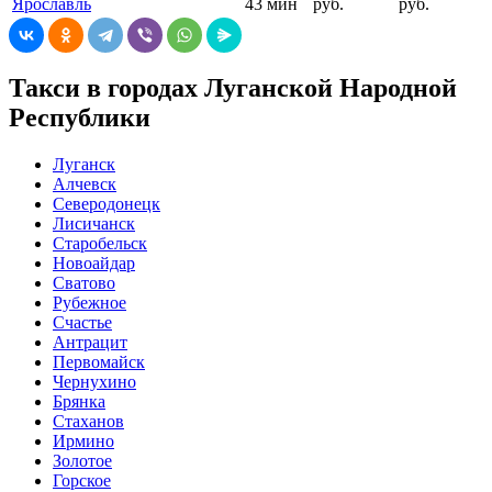
Ярославль
43 мин
руб.
руб.
Такси в городах Луганской Народной
Республики
Луганск
Алчевск
Северодонецк
Лисичанск
Старобельск
Новоайдар
Сватово
Рубежное
Счастье
Антрацит
Первомайск
Чернухино
Брянка
Стаханов
Ирмино
Золотое
Горское