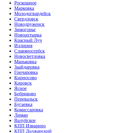
Роскошное
Марковка
Молодогвардейск
Свердловск
Новодруженск
Зимогорье
Новоахтырка
Красный Луч
Иллирия
Славяносербск
Новосветловка
Маньковка
Заайдаровка
Гончаровка
Кирносово
Кировск
Ясное
Бобриково
Перевальск
Бугаевка
Комиссаровка
Лиман
Валуйское
КПП Изварино
КПП Должанский