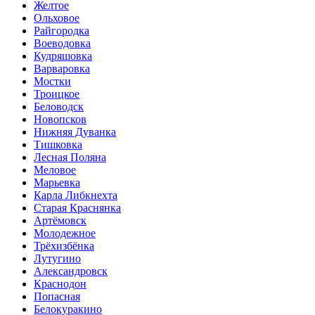
Желтое
Ольховое
Райгородка
Воеводовка
Кудряшовка
Варваровка
Мостки
Троицкое
Беловодск
Новопсков
Нижняя Дуванка
Тишковка
Лесная Поляна
Меловое
Марьевка
Карла Либкнехта
Старая Краснянка
Артёмовск
Молодежное
Трёхизбёнка
Лутугино
Александровск
Краснодон
Попасная
Белокуракино